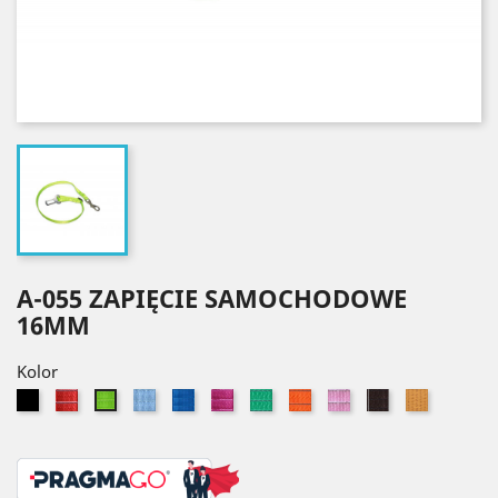
A-055 ZAPIĘCIE SAMOCHODOWE
16MM
Kolor
Czarny
Czerwony
Błękitny
Niebieski
Różowy
Zielony
Pomarańczowy
Jasny
Brązowy
Złoty
Seledynowy
róż