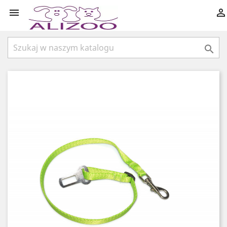


