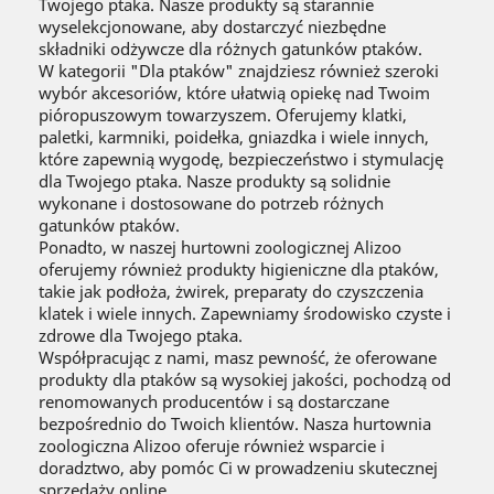
Twojego ptaka. Nasze produkty są starannie
wyselekcjonowane, aby dostarczyć niezbędne
składniki odżywcze dla różnych gatunków ptaków.
W kategorii "Dla ptaków" znajdziesz również szeroki
wybór akcesoriów, które ułatwią opiekę nad Twoim
pióropuszowym towarzyszem. Oferujemy klatki,
paletki, karmniki, poidełka, gniazdka i wiele innych,
które zapewnią wygodę, bezpieczeństwo i stymulację
dla Twojego ptaka. Nasze produkty są solidnie
wykonane i dostosowane do potrzeb różnych
gatunków ptaków.
Ponadto, w naszej hurtowni zoologicznej Alizoo
oferujemy również produkty higieniczne dla ptaków,
takie jak podłoża, żwirek, preparaty do czyszczenia
klatek i wiele innych. Zapewniamy środowisko czyste i
zdrowe dla Twojego ptaka.
Współpracując z nami, masz pewność, że oferowane
produkty dla ptaków są wysokiej jakości, pochodzą od
renomowanych producentów i są dostarczane
bezpośrednio do Twoich klientów. Nasza hurtownia
zoologiczna Alizoo oferuje również wsparcie i
doradztwo, aby pomóc Ci w prowadzeniu skutecznej
sprzedaży online.