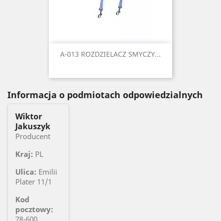
A-013 ROZDZIELACZ SMYCZY...
Informacja o podmiotach odpowiedzialnych
Wiktor
Jakuszyk
Producent
Kraj:
PL
Ulica:
Emilii
Plater 11/1
Kod
pocztowy:
78-600