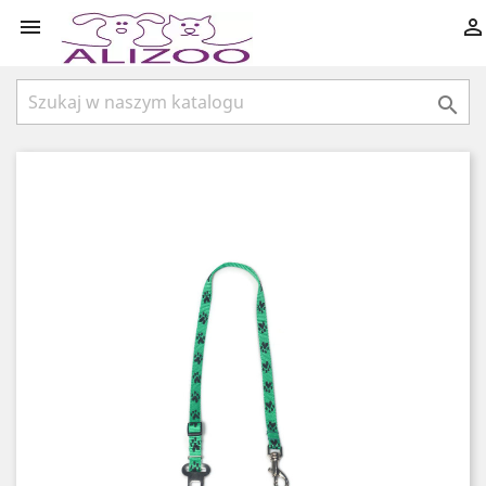


