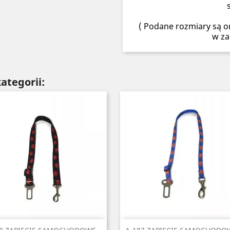
( Podane rozmiary są or
w za
ategorii:
Szybki podgląd
Szybki podgląd