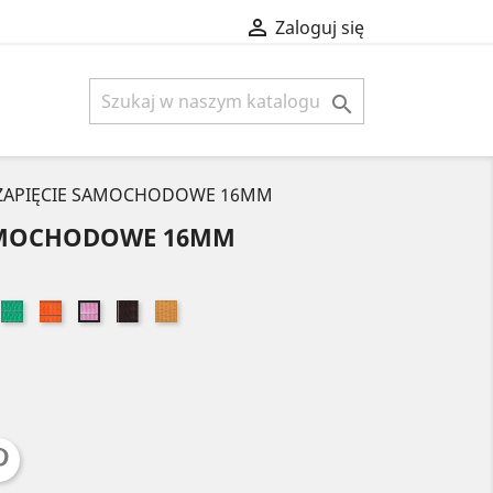

Zaloguj się

 ZAPIĘCIE SAMOCHODOWE 16MM
SAMOCHODOWE 16MM
ki
óżowy
Zielony
Pomarańczowy
Brązowy
Złoty
Jasny
róż