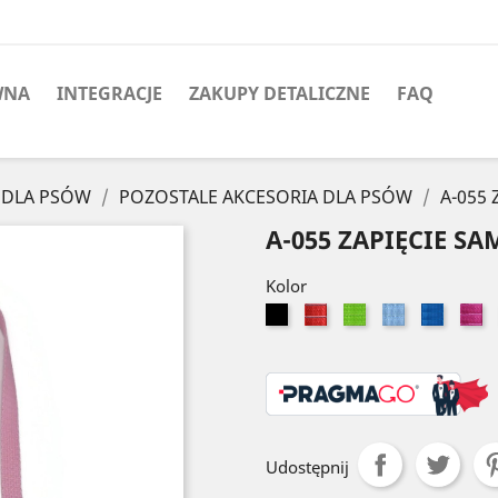
WNA
INTEGRACJE
ZAKUPY DETALICZNE
FAQ
 DLA PSÓW
POZOSTALE AKCESORIA DLA PSÓW
A-055
A-055 ZAPIĘCIE 
Kolor
Czarny
Czerwony
Seledynowy
Błękitny
Niebies
R
Udostępnij