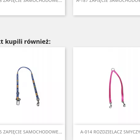


8 ZAPIĘCIE SAMOCHODOWE...
A-187 ZAPIĘCIE SAMOCHODOW
Czarny
Czerwony
Niebieski
Zielony
Żółty
Czarny
Czerwony
Niebieski
Zielony
Żó
t kupili również:
Szybki podgląd
Szybki podgląd


5 ZAPIĘCIE SAMOCHODOWE...
A-014 ROZDZIELACZ SMYCZY.