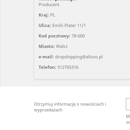
Producent
Kraj:
PL
Ulica:
Emilii Plater 11/1
Kod pocztowy:
78-600
Miasto:
Walcz
e-mail:
dropshipping@alizoo.pl
Telefon:
512765316
Otrzymuj informację o nowościach i
wyprzedażach
M
od