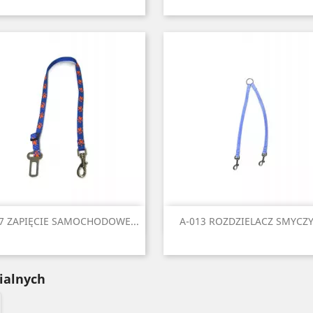
Czarny
Czerwony
Błękitny
Niebieski
Zielony
Czarny
Czerwony
Seledynowy
Błękitny
Nieb
+2
+
Szybki podgląd
Szybki podgląd


7 ZAPIĘCIE SAMOCHODOWE...
A-013 ROZDZIELACZ SMYCZY.
Czarny
Czerwony
Niebieski
Zielony
Żółty
Czarny
Czerwony
Seledynowy
Błękitny
Nieb
+
ialnych