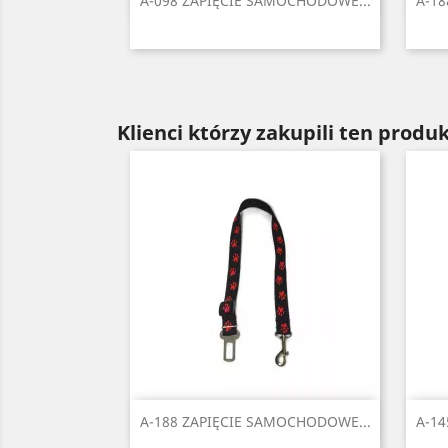

A-098 ZAPIĘCIE SAMOCHODOWE...
A-18
Czarny
Czerwony
Błękitny
Niebieski
Zielony
+1
Klienci którzy zakupili ten produk
Szybki podgląd

A-188 ZAPIĘCIE SAMOCHODOWE...
A-14