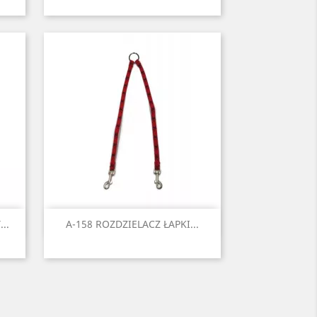
ieski
Czarny
Czerwony
Seledynowy
Błękitny
Niebieski
6
+6
Szybki podgląd

..
A-158 ROZDZIELACZ ŁAPKI...
ieski
Czarny
Czerwony
Niebieski
Zielony
Żółty
6