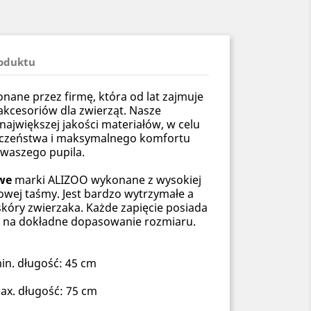
roduktu
ane przez firmę, która od lat zajmuje
akcesoriów dla zwierząt. Nasze
ajwiększej jakości materiałów, w celu
eczeństwa i maksymalnego komfortu
waszego pupila.
we
marki ALIZOO wykonane z wysokiej
owej taśmy. Jest bardzo wytrzymałe a
skóry zwierzaka. Każde zapięcie posiada
a na dokładne dopasowanie rozmiaru.
n. długość: 45 cm
x. długość: 75 cm