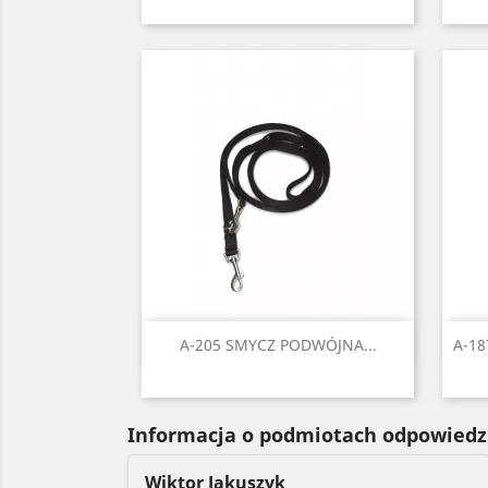
Czarny
Czerwony
Niebieski
Zielony
Żółty
Szybki podgląd

A-205 SMYCZ PODWÓJNA...
A-18
Czarny
Czerwony
Seledynowy
Błękitny
Niebieski
+6
Informacja o podmiotach odpowiedz
Wiktor Jakuszyk