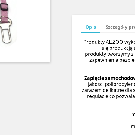
Opis
Szczegóły p
Produkty ALIZOO wykon
się produkcją 
produkty tworzymy z n
zapewnienia bezpi
Zapięcie samochodo
jakości polipropylen
zarazem delikatne dla 
regulacje co pozwal
mi
ma