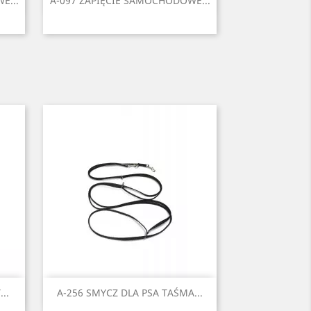

E...
A-097 ZAPIĘCIE SAMOCHODOWE...
łty
Czarny
Czerwony
Błękitny
Niebieski
Zielony
+1
Szybki podgląd

..
A-256 SMYCZ DLA PSA TAŚMA...