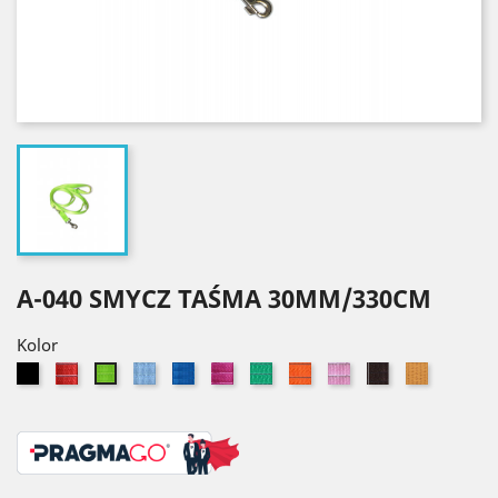
A-040 SMYCZ TAŚMA 30MM/330CM
Kolor
Czarny
Czerwony
Błękitny
Niebieski
Różowy
Zielony
Pomarańczowy
Jasny
Brązowy
Złoty
Seledynowy
róż