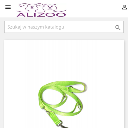


