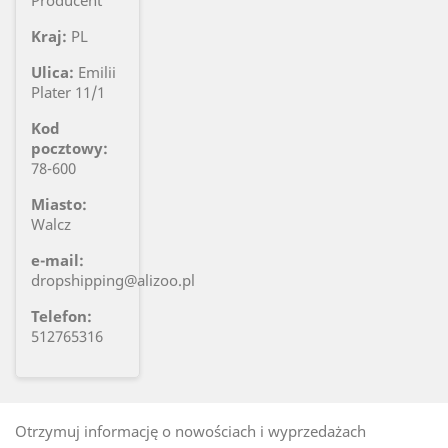
Producent
Kraj:
PL
Ulica:
Emilii
Plater 11/1
Kod
pocztowy:
78-600
Miasto:
Walcz
e-mail:
dropshipping@alizoo.pl
Telefon:
512765316
Otrzymuj informację o nowościach i wyprzedażach