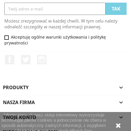
Możesz zrezygnować w każdej chwili. W tym celu należy
odnaleźć szczegóły w naszej informacji prawnej.
Akceptuję ogólne warunki użytkowania i politykę
prywatności
Facebook
Twitter
Instagram
PRODUKTY

NASZA FIRMA

Informujemy, iż nasz sklep internetowy wykorzystuje
TWOJE KONTO

technologię plików cookies a jednocześnie nie zbiera w
sposób automatyczny żadnych informacji, z wyjątkiem
informacji zawartych w tych plikach (tzw.