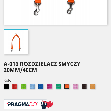
A-016 ROZDZIELACZ SMYCZY
20MM/40CM
Kolor
Czarny
Czerwony
Seledynowy
Błękitny
Niebieski
Różowy
Zielony
Jasny
Brązowy
Złoty
Pomarańczowy
róż