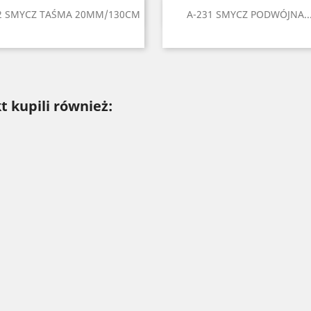
Szybki podgląd
Szybki podgląd


2 SMYCZ TAŚMA 20MM/130CM
A-231 SMYCZ PODWÓJNA..
Czarny
Czerwony
Seledynowy
Błękitny
Niebieski
Czarny
Czerwony
Błękitny
Niebiesk
Ziel
+6
+
t kupili również: