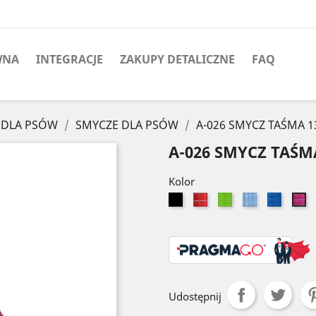
WNA
INTEGRACJE
ZAKUPY DETALICZNE
FAQ
 DLA PSÓW
SMYCZE DLA PSÓW
A-026 SMYCZ TAŚMA
A-026 SMYCZ TAŚ
Kolor
Czarny
Czerwony
Seledynowy
Błękitny
Niebies
Ró
Udostępnij