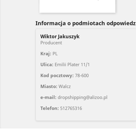
Czarny
Czerwony
Seledynowy
Błękitny
Niebieski
+6
Informacja o podmiotach odpowiedz
Wiktor Jakuszyk
Producent
Kraj:
PL
Ulica:
Emilii Plater 11/1
Kod pocztowy:
78-600
Miasto:
Walcz
e-mail:
dropshipping@alizoo.pl
Telefon:
512765316