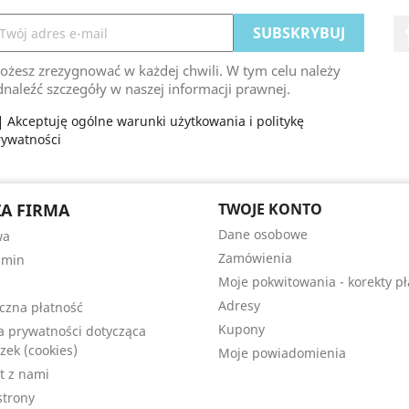
ożesz zrezygnować w każdej chwili. W tym celu należy
naleźć szczegóły w naszej informacji prawnej.
Akceptuję ogólne warunki użytkowania i politykę
rywatności
A FIRMA
TWOJE KONTO
Dane osobowe
wa
Zamówienia
amin
Moje pokwitowania - korekty pł
Adresy
czna płatność
Kupony
ka prywatności dotycząca
zek (cookies)
Moje powiadomienia
t z nami
trony