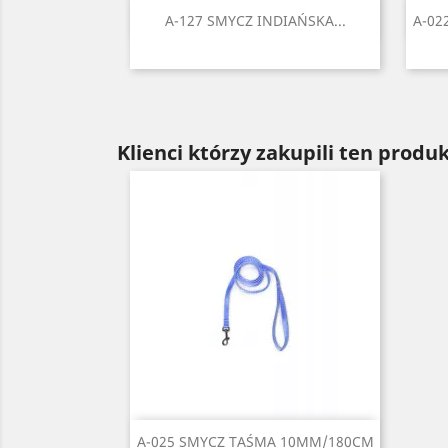
Szybki podgląd

A-127 SMYCZ INDIAŃSKA...
A-02
Czarny
Czerwony
Błękitny
Niebieski
Zielony
+2
Klienci którzy zakupili ten produk
Szybki podgląd

A-025 SMYCZ TAŚMA 10MM/180CM