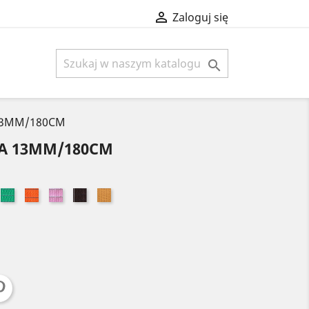

Zaloguj się

 13MM/180CM
MA 13MM/180CM
ki
Zielony
Pomarańczowy
Jasny
Brązowy
Złoty
żowy
róż