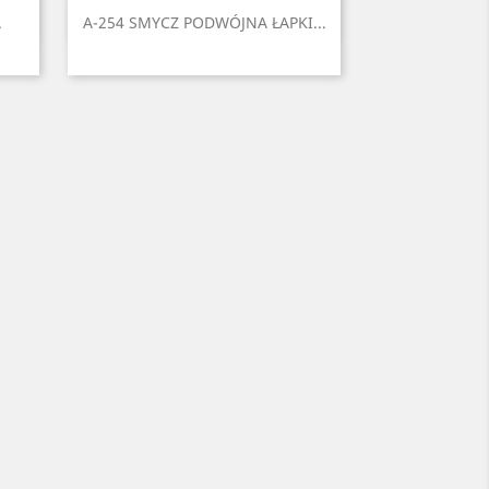
Szybki podgląd

.
A-254 SMYCZ PODWÓJNA ŁAPKI...
i
ony
Czarny
Czerwony
Niebieski
Zielony
Żółty
2