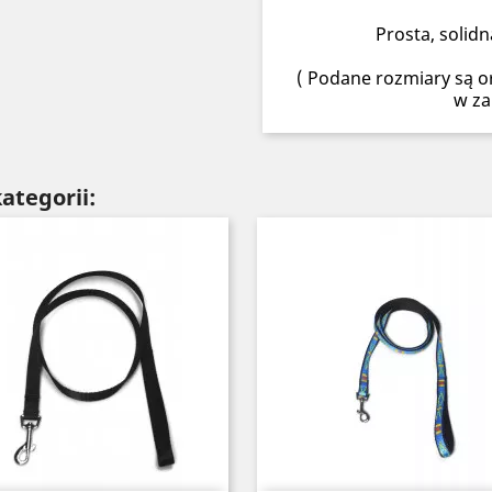
Prosta, solid
( Podane rozmiary są or
w za
ategorii: