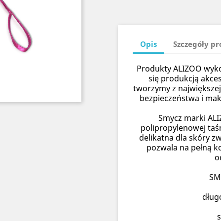
Opis
Szczegóły p
Produkty ALIZOO wykon
się produkcją akce
tworzymy z największej
bezpieczeństwa i ma
Smycz marki ALI
polipropylenowej taś
delikatna dla skóry z
pozwala na pełną ko
o
SM
dług