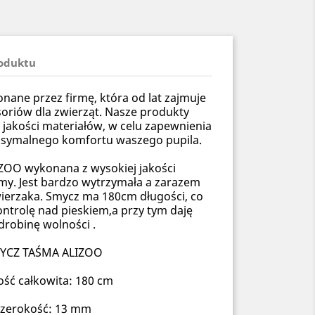
roduktu
ane przez firmę, która od lat zajmuje
soriów dla zwierząt. Nasze produkty
 jakości materiałów, w celu zapewnienia
ksymalnego komfortu waszego pupila.
ZOO wykonana z wysokiej jakości
my. Jest bardzo wytrzymała a zarazem
wierzaka. Smycz ma 180cm długości, co
ntrolę nad pieskiem,a przy tym daję
drobinę wolności .
YCZ TAŚMA ALIZOO
ość całkowita: 180 cm
szerokość: 13 mm