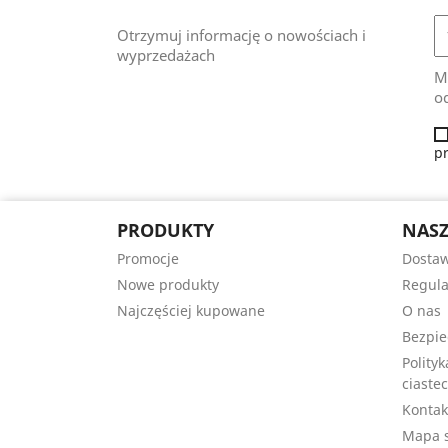
Otrzymuj informację o nowościach i
wyprzedażach
M
od
p
PRODUKTY
NASZ
Promocje
Dosta
Nowe produkty
Regul
Najczęściej kupowane
O nas
Bezpie
Polity
ciastec
Kontak
Mapa s