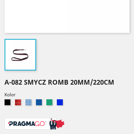
A-082 SMYCZ ROMB 20MM/220CM
Kolor
Czerwony
Błękitny
Niebieski
Zielony
Granatowy
Czarny