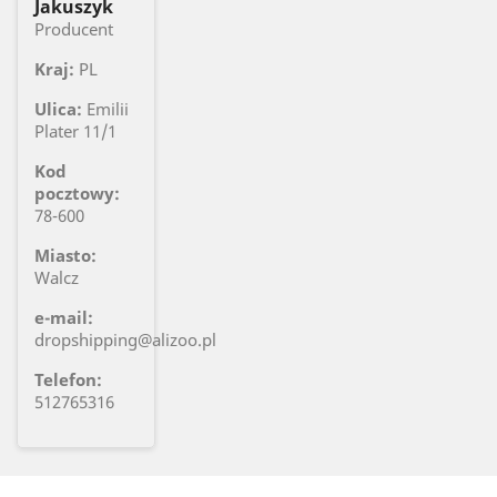
Jakuszyk
Producent
Kraj:
PL
Ulica:
Emilii
Plater 11/1
Kod
pocztowy:
78-600
Miasto:
Walcz
e-mail:
dropshipping@alizoo.pl
Telefon:
512765316