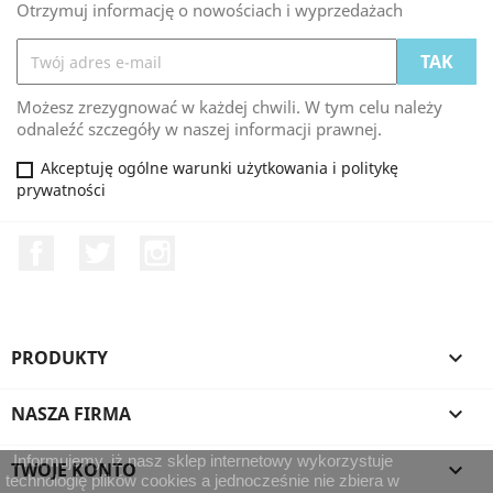
Otrzymuj informację o nowościach i wyprzedażach
Możesz zrezygnować w każdej chwili. W tym celu należy
odnaleźć szczegóły w naszej informacji prawnej.
Akceptuję ogólne warunki użytkowania i politykę
prywatności
Facebook
Twitter
Instagram
PRODUKTY

NASZA FIRMA

Informujemy, iż nasz sklep internetowy wykorzystuje
TWOJE KONTO

technologię plików cookies a jednocześnie nie zbiera w