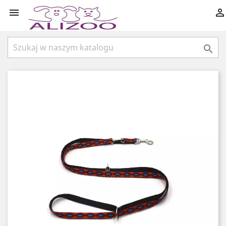


