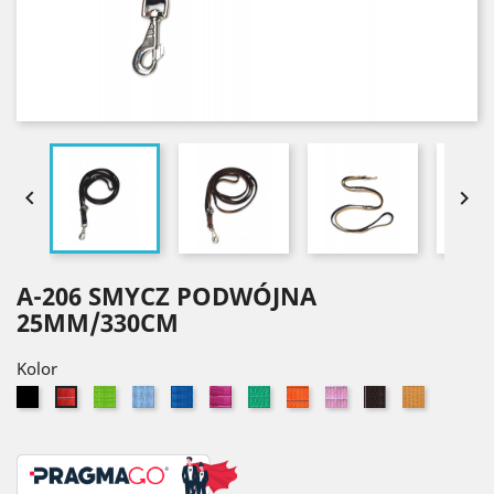


A-206 SMYCZ PODWÓJNA
25MM/330CM
Kolor
Czarny
Seledynowy
Błękitny
Niebieski
Różowy
Zielony
Pomarańczowy
Jasny
Brązowy
Złoty
Czerwony
róż