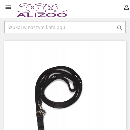


