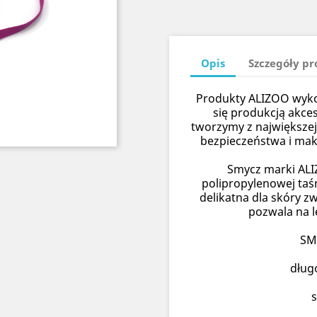
Opis
Szczegóły p
Produkty ALIZOO wykon
się produkcją akce
tworzymy z największej
bezpieczeństwa i ma
Smycz marki ALI
polipropylenowej taś
delikatna dla skóry z
pozwala na l
SM
dług