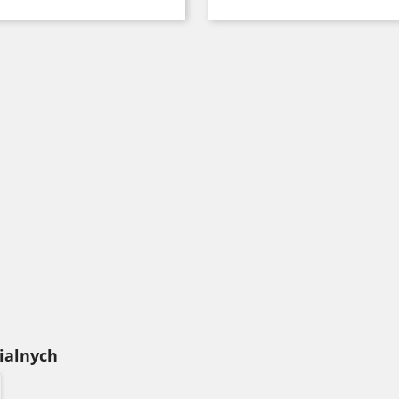
Czarny
Czerwony
Seledynowy
Błękitny
Niebieski
Czarny
Czerwony
Seledynowy
Błękitny
Nieb
+6
+
ialnych