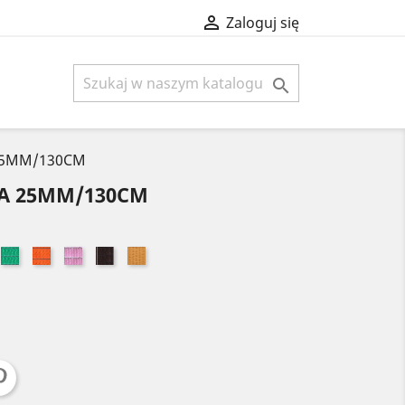

Zaloguj się

 25MM/130CM
MA 25MM/130CM
ki
Zielony
Pomarańczowy
Jasny
Brązowy
Złoty
żowy
róż