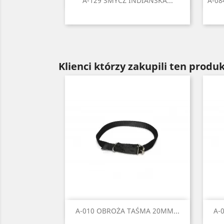

A-129 SMYCZ INDIAŃSKA...
A-0
Czarny
Czerwony
Błękitny
Niebieski
Zielony
+2
Klienci którzy zakupili ten produk
Szybki podgląd

A-010 OBROŻA TAŚMA 20MM...
A-