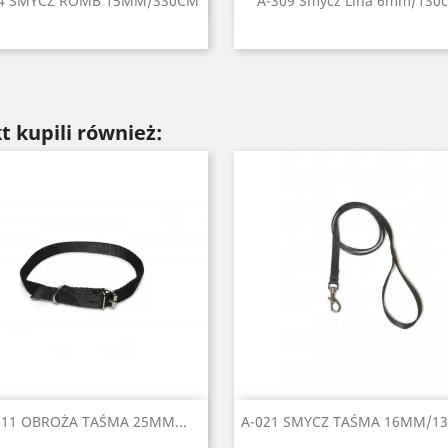


84 SMYCZ ROMB 15MM/330CM
A-309 Smycz Lina 6mm/130
Czarny
Czerwony
Błękitny
Niebieski
Zielony
Czarny
Czerwony
Niebieski
Zielony
Pom
+1
+
t kupili również:
Szybki podgląd
Szybki podgląd


011 OBROŻA TAŚMA 25MM...
A-021 SMYCZ TAŚMA 16MM/1