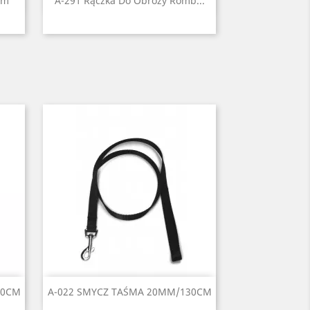

cm
A-291 Rączka Do Obroży Romb...
arańczowy
Czarny
Czerwony
Błękitny
Niebieski
Zielony
1
+1
Szybki podgląd

30CM
A-022 SMYCZ TAŚMA 20MM/130CM