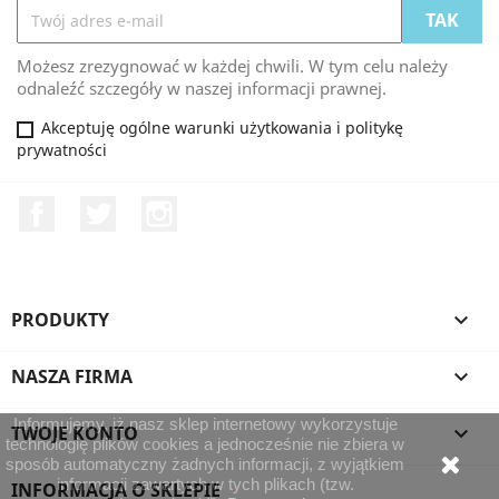
Możesz zrezygnować w każdej chwili. W tym celu należy
odnaleźć szczegóły w naszej informacji prawnej.
Akceptuję ogólne warunki użytkowania i politykę
prywatności
Facebook
Twitter
Instagram
PRODUKTY

NASZA FIRMA

Informujemy, iż nasz sklep internetowy wykorzystuje
TWOJE KONTO

technologię plików cookies a jednocześnie nie zbiera w
sposób automatyczny żadnych informacji, z wyjątkiem
informacji zawartych w tych plikach (tzw.
INFORMACJA O SKLEPIE