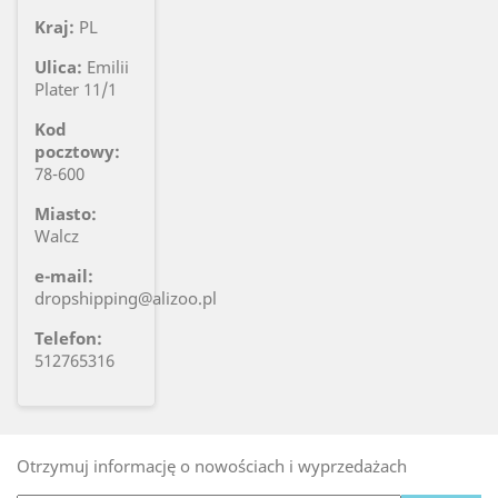
Kraj:
PL
Ulica:
Emilii
Plater 11/1
Kod
pocztowy:
78-600
Miasto:
Walcz
e-mail:
dropshipping@alizoo.pl
Telefon:
512765316
Otrzymuj informację o nowościach i wyprzedażach