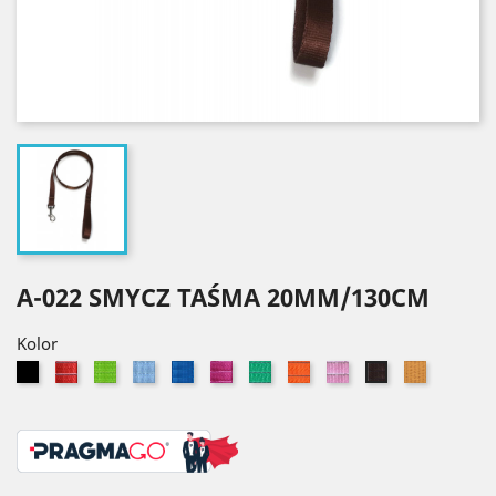
A-022 SMYCZ TAŚMA 20MM/130CM
Kolor
Czarny
Czerwony
Seledynowy
Błękitny
Niebieski
Różowy
Zielony
Pomarańczowy
Jasny
Złoty
Brązowy
róż