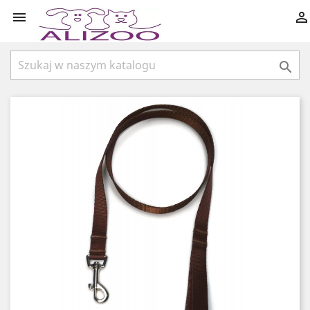


