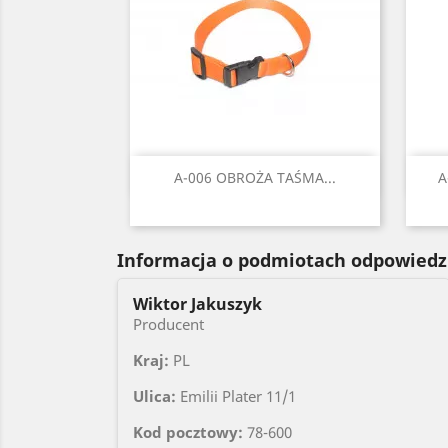
Szybki podgląd

A-006 OBROŻA TAŚMA...
A
Czarny
Czerwony
Seledynowy
Błękitny
Niebieski
+6
Informacja o podmiotach odpowiedz
Wiktor Jakuszyk
Producent
Kraj:
PL
Ulica:
Emilii Plater 11/1
Kod pocztowy:
78-600