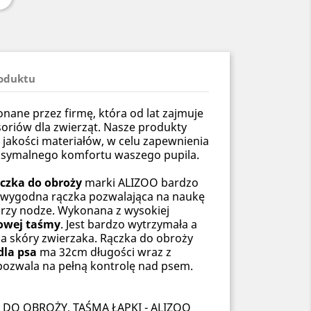
roduktu
ane przez firmę, która od lat zajmuje
soriów dla zwierząt. Nasze produkty
 jakości materiałów, w celu zapewnienia
ksymalnego komfortu waszego pupila.
zka do obroży
marki ALIZOO bardzo
 wygodna rączka pozwalająca na naukę
rzy nodze. Wykonana z wysokiej
owej taśmy
. Jest bardzo wytrzymała a
la skóry zwierzaka. Rączka do obroży
dla psa
ma 32cm długości wraz z
pozwala na pełną kontrolę nad psem.
DO OBROŻY, TAŚMA ŁAPKI - ALIZOO