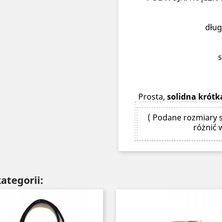
dług
Prosta,
solidna krótk
( Podane rozmiary s
różnić 
ategorii: