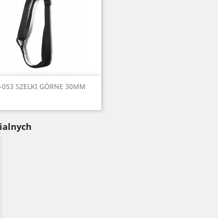
Szybki podgląd

-053 SZELKI GÓRNE 30MM
Czarny
Czerwony
Seledynowy
Błękitny
Niebieski
+6
ialnych