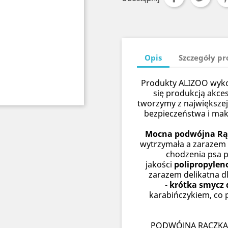
Opis
Szczegóły p
Produkty ALIZOO wykon
się produkcją akce
tworzymy z największej
bezpieczeństwa i ma
Mocna podwójna Rąc
wytrzymała a zarazem
chodzenia psa p
jakości
polipropylen
zarazem delikatna d
-
krótka smycz 
karabińczykiem, co 
PODWÓJNA RĄCZKA 