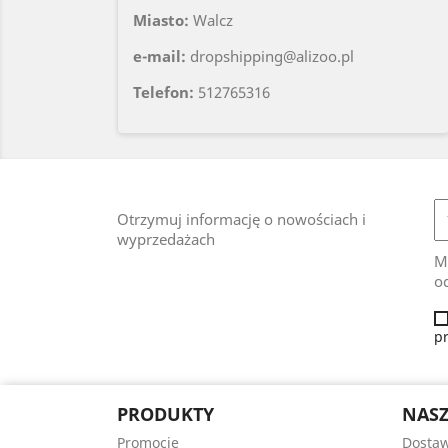
Miasto:
Walcz
e-mail:
dropshipping@alizoo.pl
Telefon:
512765316
Otrzymuj informację o nowościach i
wyprzedażach
M
od
p
PRODUKTY
NASZ
Promocje
Dosta