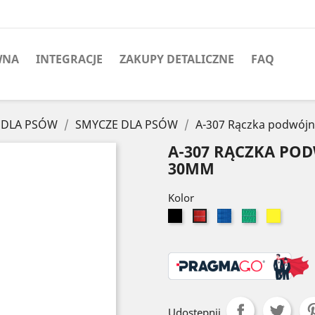
WNA
INTEGRACJE
ZAKUPY DETALICZNE
FAQ
 DLA PSÓW
SMYCZE DLA PSÓW
A-307 Rączka podwójn
A-307 RĄCZKA PO
30MM
Kolor
Czarny
Niebieski
Zielony
Żółty
Czerwony
Udostępnij