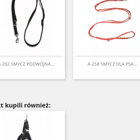
Szybki podgląd
Szybki podgląd


A-202 SMYCZ PODWÓJNA...
A-258 SMYCZ DLA PSA...
Czarny
Czerwony
Seledynowy
Błękitny
Niebieski
Czarny
Czerwony
Błękitny
Niebiesk
Ziel
+6
+
t kupili również: