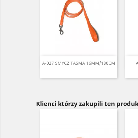
Szybki podgląd

A-027 SMYCZ TAŚMA 16MM/180CM
Czarny
Czerwony
Seledynowy
Błękitny
Niebieski
+6
Klienci którzy zakupili ten produk