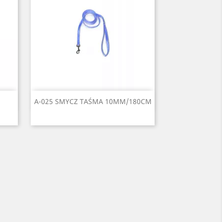
Szybki podgląd

A-025 SMYCZ TAŚMA 10MM/180CM
i
ony
Czarny
Czerwony
Seledynowy
Błękitny
Niebieski
2
+6