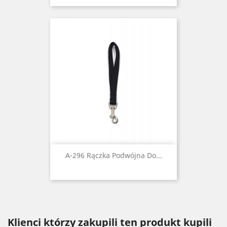
A-296 Rączka Podwójna Do...
Klienci którzy zakupili ten produkt kupili