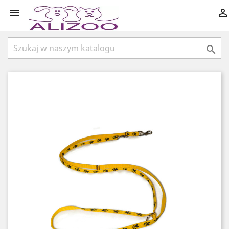


