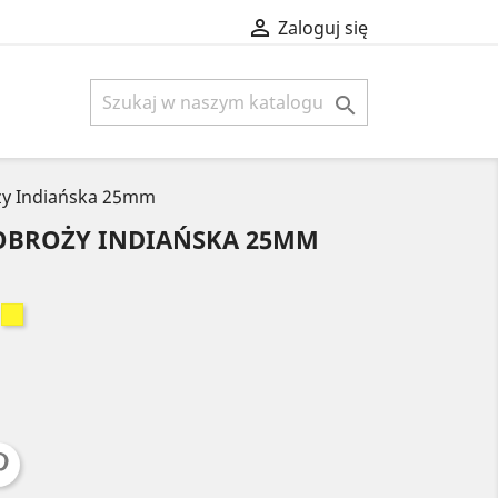

Zaloguj się

ży Indiańska 25mm
 OBROŻY INDIAŃSKA 25MM
ordowy
Żółty