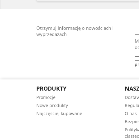
Otrzymuj informację o nowościach i
wyprzedażach
M
od
p
PRODUKTY
NASZ
Promocje
Dosta
Nowe produkty
Regul
Najczęściej kupowane
O nas
Bezpie
Polity
ciastec