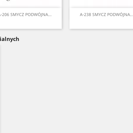
Szybki podgląd
Szybki podgląd


A-206 SMYCZ PODWÓJNA...
A-238 SMYCZ PODWÓJNA..
Czarny
Czerwony
Seledynowy
Błękitny
Niebieski
Czarny
Czerwony
Błękitny
Niebiesk
Ziel
+6
+
ialnych