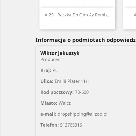
Szybki podgląd

A-291 Rączka Do Obroży Romb...
Czarny
Czerwony
Błękitny
Niebieski
Zielony
+1
Informacja o podmiotach odpowiedz
Wiktor Jakuszyk
Producent
Kraj:
PL
Ulica:
Emilii Plater 11/1
Kod pocztowy:
78-600
Miasto:
Walcz
e-mail:
dropshipping@alizoo.pl
Telefon:
512765316