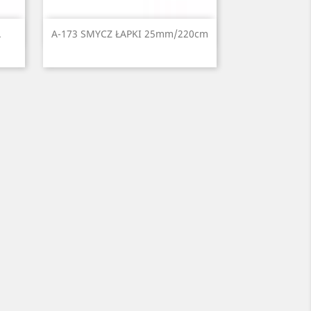
Szybki podgląd

.
A-173 SMYCZ ŁAPKI 25mm/220cm
i
ony
Czarny
Czerwony
Niebieski
Zielony
Żółty
2