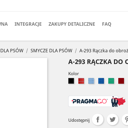
WNA
INTEGRACJE
ZAKUPY DETALICZNE
FAQ
 DLA PSÓW
SMYCZE DLA PSÓW
A-293 Rączka do obro
A-293 RĄCZKA DO
Kolor
Czerwony
Błękitny
Niebieski
Zielony
B
Czarny
Udostępnij