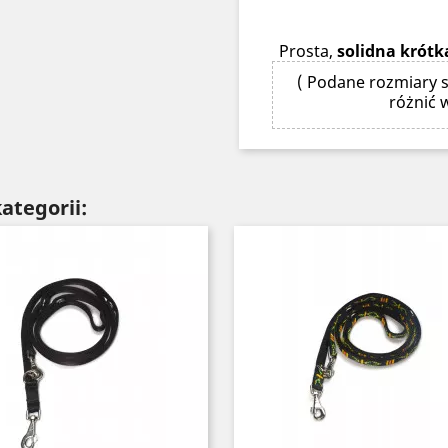
Prosta,
solidna krótk
( Podane rozmiary s
różnić 
ategorii: