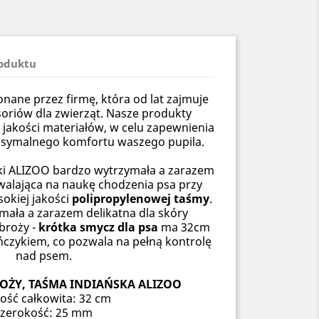
roduktu
ane przez firmę, która od lat zajmuje
soriów dla zwierząt. Nasze produkty
 jakości materiałów, w celu zapewnienia
ksymalnego komfortu waszego pupila.
i ALIZOO bardzo wytrzymała a zarazem
alająca na naukę chodzenia psa przy
okiej jakości
polipropylenowej taśmy
.
mała a zarazem delikatna dla skóry
broży -
krótka smycz dla psa
ma 32cm
ńczykiem, co pozwala na pełną kontrolę
nad psem.
OŻY, TAŚMA INDIAŃSKA ALIZOO
ość całkowita: 32 cm
szerokość: 25 mm