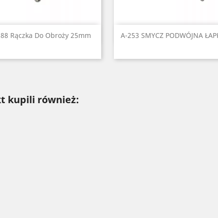
Szybki podgląd
Szybki podgląd


288 Rączka Do Obroży 25mm
A-253 SMYCZ PODWÓJNA ŁAPKI
Czarny
Czerwony
Seledynowy
Błękitny
Niebieski
Czarny
Czerwony
Niebieski
Zielony
Żó
+6
t kupili również: