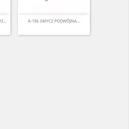
Szybki podgląd

...
A-196 SMYCZ PODWÓJNA...
łty
Czarny
Czerwony
Seledynowy
Błękitny
Niebieski
+6