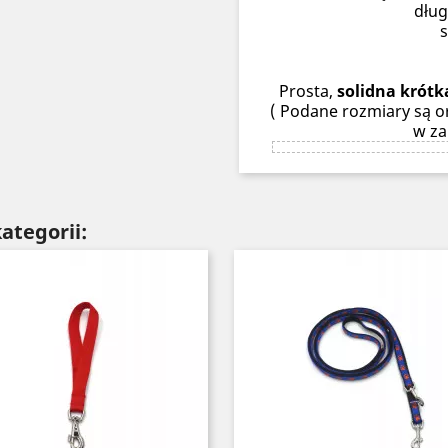
dług
Prosta,
solidna krótk
( Podane rozmiary są or
w za
ategorii: