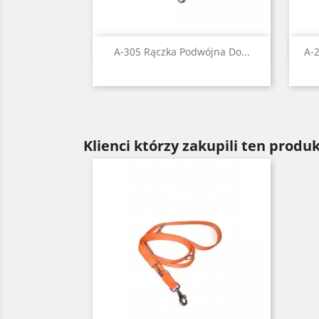
Szybki podgląd

A-305 Rączka Podwójna Do...
A-
Czarny
Czerwony
Niebieski
Zielony
Żółty
Klienci którzy zakupili ten produk