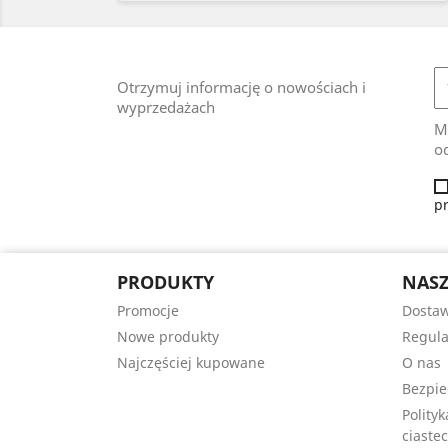
Otrzymuj informację o nowościach i
wyprzedażach
M
od
p
PRODUKTY
NASZ
Promocje
Dosta
Nowe produkty
Regul
Najczęściej kupowane
O nas
Bezpie
Polity
ciastec