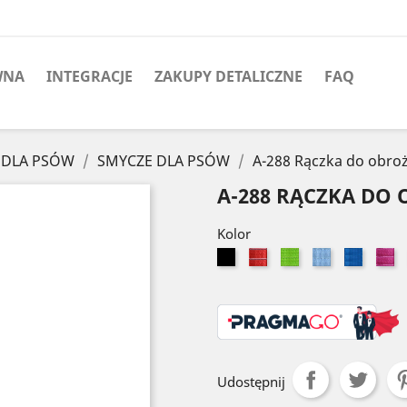
WNA
INTEGRACJE
ZAKUPY DETALICZNE
FAQ
 DLA PSÓW
SMYCZE DLA PSÓW
A-288 Rączka do obr
A-288 RĄCZKA DO
Kolor
Czarny
Czerwony
Seledynowy
Błękitny
Niebies
R
Udostępnij