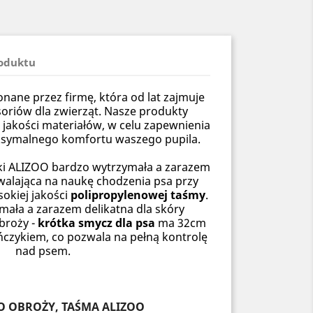
roduktu
ane przez firmę, która od lat zajmuje
soriów dla zwierząt. Nasze produkty
 jakości materiałów, w celu zapewnienia
ksymalnego komfortu waszego pupila.
i ALIZOO bardzo wytrzymała a zarazem
alająca na naukę chodzenia psa przy
okiej jakości
polipropylenowej taśmy
.
mała a zarazem delikatna dla skóry
broży -
krótka smycz dla psa
ma 32cm
ńczykiem, co pozwala na pełną kontrolę
nad psem.
O OBROŻY, TAŚMA ALIZOO