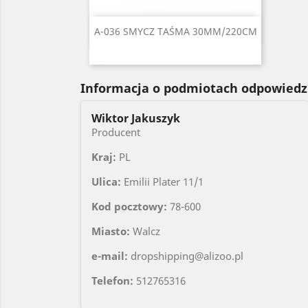
Szybki podgląd

A-036 SMYCZ TAŚMA 30MM/220CM
Czarny
Czerwony
Seledynowy
Błękitny
Niebieski
+6
Informacja o podmiotach odpowiedz
Wiktor Jakuszyk
Producent
Kraj:
PL
Ulica:
Emilii Plater 11/1
Kod pocztowy:
78-600
Miasto:
Walcz
e-mail:
dropshipping@alizoo.pl
Telefon:
512765316