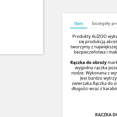
Opis
Szczegóły p
Produkty ALIZOO wykon
się produkcją akce
tworzymy z największej
bezpieczeństwa i ma
Rączka do obroży
mark
wygodna rączka pozw
nodze. Wykonana z wys
Jest bardzo wytrzy
zwierzaka.Rączka do o
długości wraz z karabi
RĄCZKA D