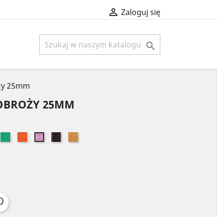

Zaloguj się

oży 25mm
 OBROŻY 25MM
ki
óżowy
Zielony
Pomarańczowy
Brązowy
Złoty
Jasny
róż