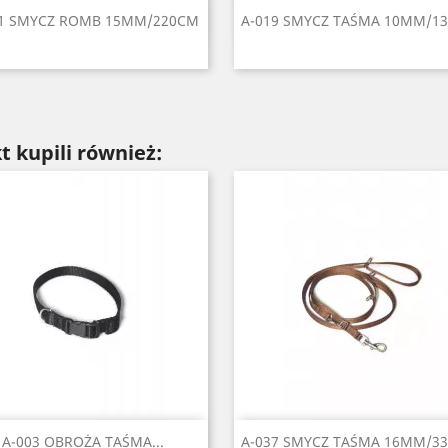
Szybki podgląd
Szybki podgląd


81 SMYCZ ROMB 15MM/220CM
A-019 SMYCZ TAŚMA 10MM/1
Czarny
Czerwony
Błękitny
Niebieski
Zielony
Czarny
Czerwony
Seledynowy
Błękitny
Nieb
+1
+
t kupili również:
Szybki podgląd
Szybki podgląd


A-003 OBROŻA TAŚMA...
A-037 SMYCZ TAŚMA 16MM/3