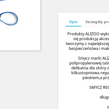
Opis
Szczegóły p
Produkty ALIZOO wykon
się produkcją akce
tworzymy z największej
bezpieczeństwa i ma
Smycz marki ALI
polipropylenowej taś
delikatna dla skóry
kilkustopniowa regu
pieskiem,a prz
SMYCZ RE
dług