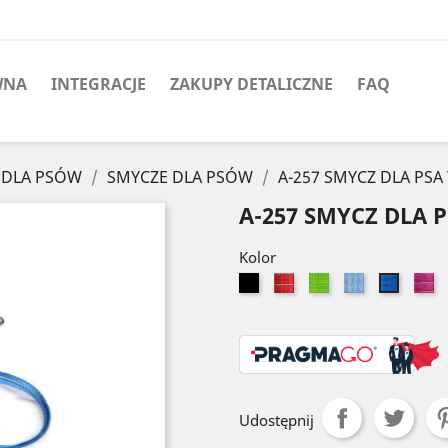
WNA
INTEGRACJE
ZAKUPY DETALICZNE
FAQ
 DLA PSÓW
SMYCZE DLA PSÓW
A-257 SMYCZ DLA PS
A-257 SMYCZ DLA 
Kolor
Czarny
Czerwony
Seledynowy
Błękitny
R
Niebies
Udostępnij