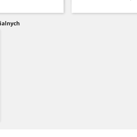
Czarny
Czerwony
Seledynowy
Błękitny
Niebieski
Czarny
Czerwony
Seledynowy
Błękitny
Nieb
+6
+
ialnych