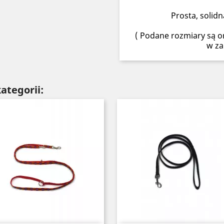
Prosta, solid
( Podane rozmiary są or
w za
ategorii: