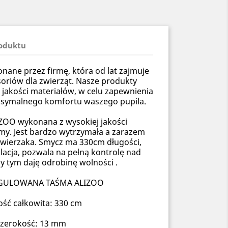
roduktu
ane przez firmę, która od lat zajmuje
soriów dla zwierząt. Nasze produkty
 jakości materiałów, w celu zapewnienia
ksymalnego komfortu waszego pupila.
ZOO wykonana z wysokiej jakości
my. Jest bardzo wytrzymała a zarazem
 zwierzaka. Smycz ma 330cm długości,
lacja, pozwala na pełną kontrolę nad
y tym daję odrobinę wolności .
GULOWANA TAŚMA ALIZOO
ość całkowita: 330 cm
szerokość: 13 mm