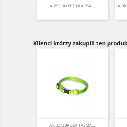
Szybki podgląd

A-258 SMYCZ DLA PSA...
A-0
Czarny
Czerwony
Błękitny
Niebieski
Zielony
+2
Klienci którzy zakupili ten produk
Szybki podgląd

A-002 OBROŻA TAŚMA...