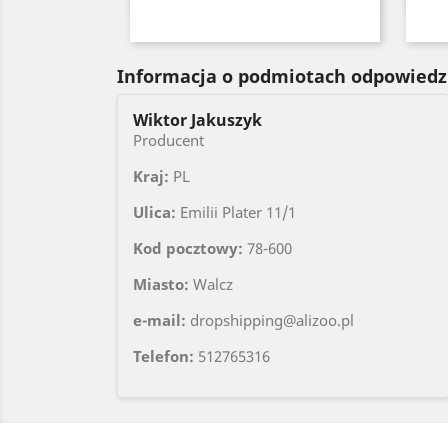
Czarny
Czerwony
Seledynowy
Błękitny
Niebieski
+6
Informacja o podmiotach odpowiedz
Wiktor Jakuszyk
Producent
Kraj:
PL
Ulica:
Emilii Plater 11/1
Kod pocztowy:
78-600
Miasto:
Walcz
e-mail:
dropshipping@alizoo.pl
Telefon:
512765316