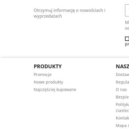
Otrzymuj informację o nowościach i
wyprzedażach
M
od
p
PRODUKTY
NASZ
Promocje
Dosta
Nowe produkty
Regul
Najczęściej kupowane
O nas
Bezpie
Polity
ciastec
Kontak
Mapa s