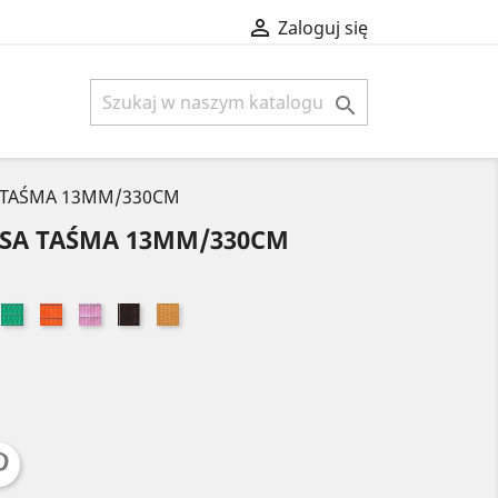

Zaloguj się

A TAŚMA 13MM/330CM
PSA TAŚMA 13MM/330CM
óżowy
Zielony
Pomarańczowy
Jasny
Brązowy
Złoty
ki
róż