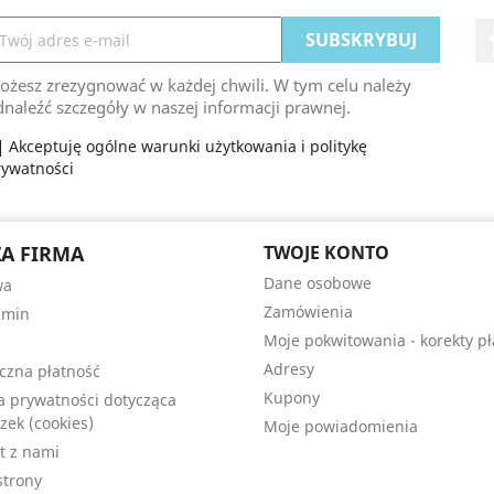
ożesz zrezygnować w każdej chwili. W tym celu należy
naleźć szczegóły w naszej informacji prawnej.
Akceptuję ogólne warunki użytkowania i politykę
rywatności
A FIRMA
TWOJE KONTO
Dane osobowe
wa
Zamówienia
amin
Moje pokwitowania - korekty pł
Adresy
czna płatność
Kupony
ka prywatności dotycząca
zek (cookies)
Moje powiadomienia
t z nami
trony