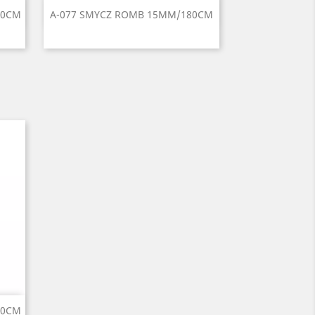
Szybki podgląd

30CM
A-077 SMYCZ ROMB 15MM/180CM
ieski
Czarny
Czerwony
Błękitny
Niebieski
Zielony
6
+1
30CM