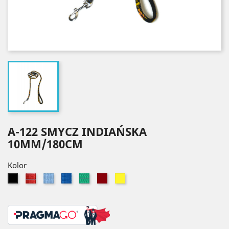
A-122 SMYCZ INDIAŃSKA
10MM/180CM
Kolor
Czerwony
Błękitny
Niebieski
Zielony
Bordowy
Żółty
Czarny