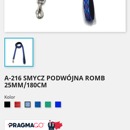
A-216 SMYCZ PODWÓJNA ROMB
25MM/180CM
Kolor
Czarny
Czerwony
Niebieski
Zielony
Granatowy
Błękitny