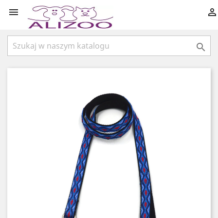


