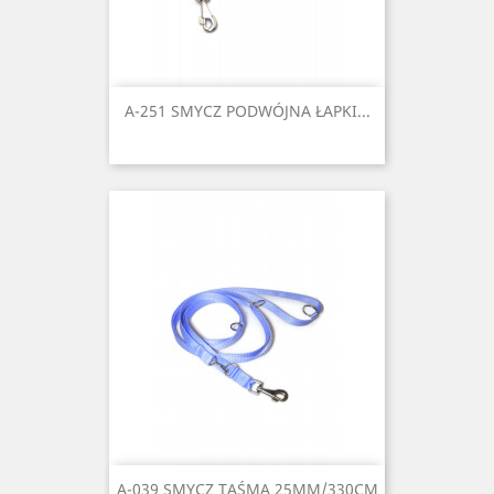
A-251 SMYCZ PODWÓJNA ŁAPKI...
A-039 SMYCZ TAŚMA 25MM/330CM