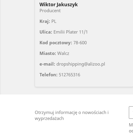
Wiktor Jakuszyk
Producent
Kraj:
PL
Ulica:
Emilii Plater 11/1
Kod pocztowy:
78-600
Miasto:
Walcz
e-mail:
dropshipping@alizoo.pl
Telefon:
512765316
Otrzymuj informację o nowościach i
wyprzedażach
M
od