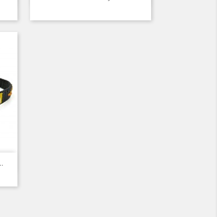
i
ony
Czarny
Czerwony
Seledynowy
Błękitny
Niebieski
2
+6
.
i
ony
2