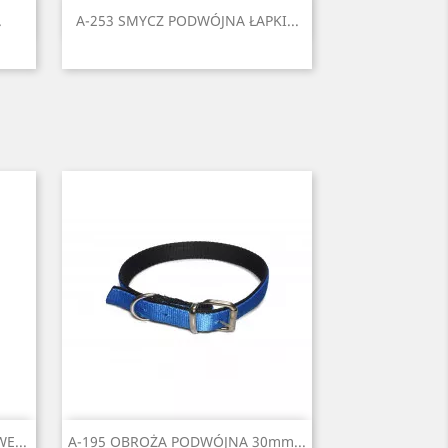
Szybki podgląd

.
A-253 SMYCZ PODWÓJNA ŁAPKI...
i
ony
Czarny
Czerwony
Niebieski
Zielony
Żółty
2
Szybki podgląd

E...
A-195 OBROŻA PODWÓJNA 30mm...