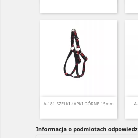
Czarny
Czerwony
Błękitny
Niebieski
Zielony
+2
Szybki podgląd

A-181 SZELKI ŁAPKI GÓRNE 15mm
A
Czarny
Czerwony
Niebieski
Zielony
Żółty
Informacja o podmiotach odpowiedz