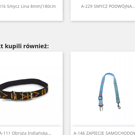
Szybki podgląd
Szybki podgląd


316 Smycz Lina 8mm/180cm
A-229 SMYCZ PODWÓJNA..
Czarny
Czerwony
Niebieski
Zielony
Pomarańczowy
Czarny
Czerwony
Błękitny
Niebiesk
Ziel
+1
+
t kupili również:
Szybki podgląd
Szybki podgląd


A-111 Obroża Indiańska...
A-146 ZAPIĘCIE SAMOCHODOW