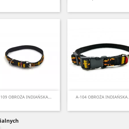
Czarny
Czerwony
Błękitny
Niebieski
Zielony
Czarny
Czerwony
Błękitny
Niebiesk
Ziel
+2
+
Szybki podgląd
Szybki podgląd


-109 OBROŻA INDIAŃSKA...
A-104 OBROŻA INDIAŃSKA..
Czarny
Czerwony
Błękitny
Niebieski
Zielony
Czarny
Czerwony
Błękitny
Niebiesk
Ziel
+2
+
ialnych