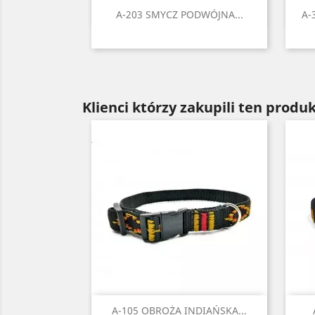
Szybki podgląd

A-203 SMYCZ PODWÓJNA...
A-
Czarny
Czerwony
Seledynowy
Błękitny
Niebieski
+6
Klienci którzy zakupili ten produk
Szybki podgląd

A-105 OBROŻA INDIAŃSKA...