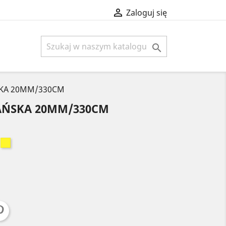

Zaloguj się

SKA 20MM/330CM
IAŃSKA 20MM/330CM
ordowy
Żółty