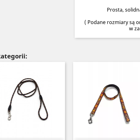
Prosta, solid
( Podane rozmiary są or
w za
ategorii: