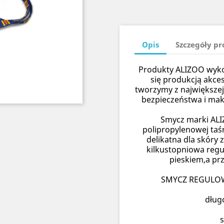
Opis
Szczegóły p
Produkty ALIZOO wykon
się produkcją akce
tworzymy z największej
bezpieczeństwa i ma
Smycz marki ALI
polipropylenowej taś
delikatna dla skóry
kilkustopniowa regu
pieskiem,a prz
SMYCZ REGULOW
dług