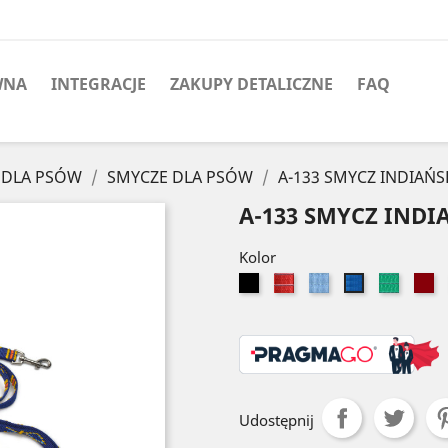
WNA
INTEGRACJE
ZAKUPY DETALICZNE
FAQ
 DLA PSÓW
SMYCZE DLA PSÓW
A-133 SMYCZ INDIAŃ
A-133 SMYCZ IND
Kolor
Czarny
Czerwony
Błękitny
Zielony
B
Niebieski
Udostępnij