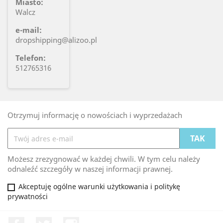
Miasto:
Walcz
e-mail:
dropshipping@alizoo.pl
Telefon:
512765316
Otrzymuj informację o nowościach i wyprzedażach
Możesz zrezygnować w każdej chwili. W tym celu należy
odnaleźć szczegóły w naszej informacji prawnej.
Akceptuję ogólne warunki użytkowania i politykę
prywatności
Facebook
Twitter
Instagram