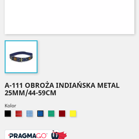
A-111 OBROŻA INDIAŃSKA METAL
25MM/44-59CM
Kolor
Czarny
Czerwony
Błękitny
Zielony
Bordowy
Żółty
Niebieski