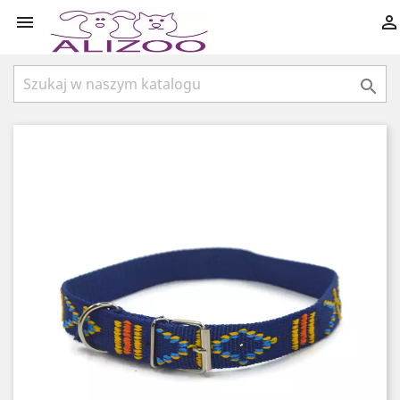


