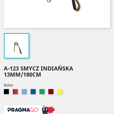
A-123 SMYCZ INDIAŃSKA
13MM/180CM
Kolor
Czerwony
Błękitny
Niebieski
Zielony
Bordowy
Żółty
Czarny