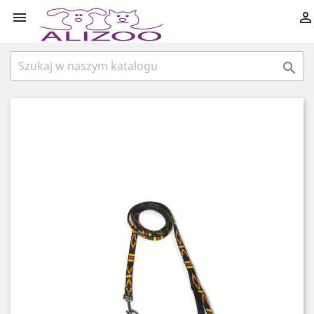


