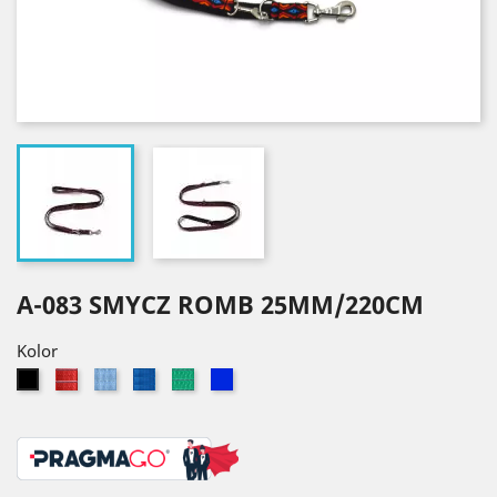
A-083 SMYCZ ROMB 25MM/220CM
Kolor
Czerwony
Błękitny
Niebieski
Zielony
Granatowy
Czarny