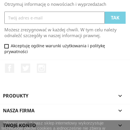
Otrzymuj informację o nowościach i wyprzedażach
Możesz zrezygnować w każdej chwili. W tym celu należy
odnaleźć szczegóły w naszej informacji prawnej.
Akceptuję ogólne warunki użytkowania i politykę
prywatności
Facebook
Twitter
Instagram
PRODUKTY

NASZA FIRMA

Informujemy, iż nasz sklep internetowy wykorzystuje
TWOJE KONTO

technologię plików cookies a jednocześnie nie zbiera w