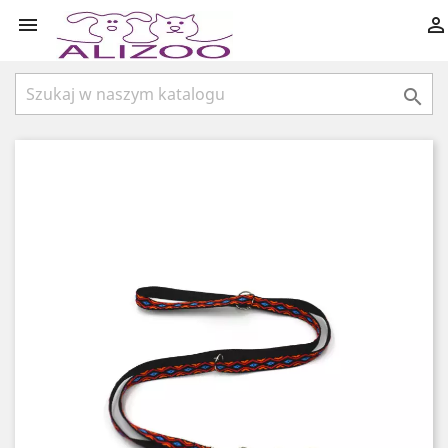


