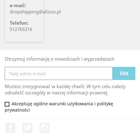
e-mail:
dropshipping@alizoo.pl
Telefon:
512765316
Otrzymuj informację o nowościach i wyprzedażach
Możesz zrezygnować w każdej chwili. W tym celu należy
odnaleźć szczegóły w naszej informacji prawnej.
Akceptuję ogólne warunki użytkowania i politykę
prywatności
Facebook
Twitter
Instagram