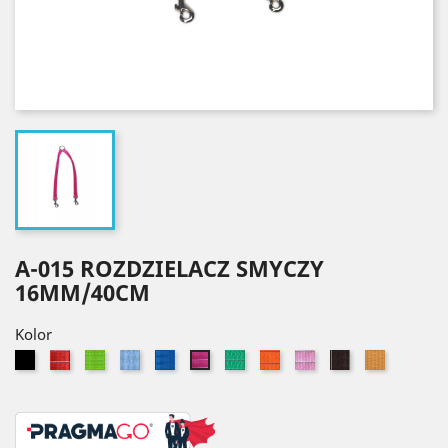
A-015 ROZDZIELACZ SMYCZY
16MM/40CM
Kolor
Czarny
Czerwony
Seledynowy
Błękitny
Niebieski
Zielony
Pomarańczowy
Jasny
Brązowy
Złoty
Różowy
róż