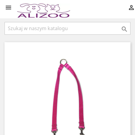


