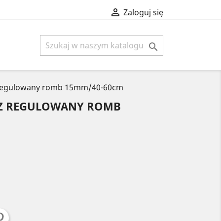

Zaloguj się

 regulowany romb 15mm/40-60cm
CZ REGULOWANY ROMB
anatowy