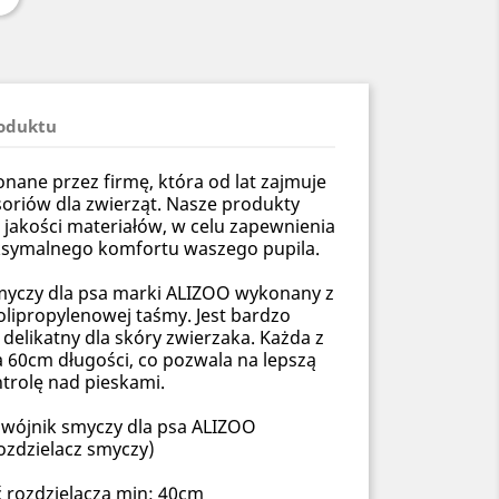
roduktu
ane przez firmę, która od lat zajmuje
soriów dla zwierząt. Nasze produkty
 jakości materiałów, w celu zapewnienia
ksymalnego komfortu waszego pupila.
smyczy dla psa marki ALIZOO wykonany z
olipropylenowej taśmy. Jest bardzo
delikatny dla skóry zwierzaka. Każda z
 60cm długości, co pozwala na lepszą
trolę nad pieskami.
wójnik smyczy dla psa ALIZOO
ozdzielacz smyczy)
 rozdzielacza min: 40cm