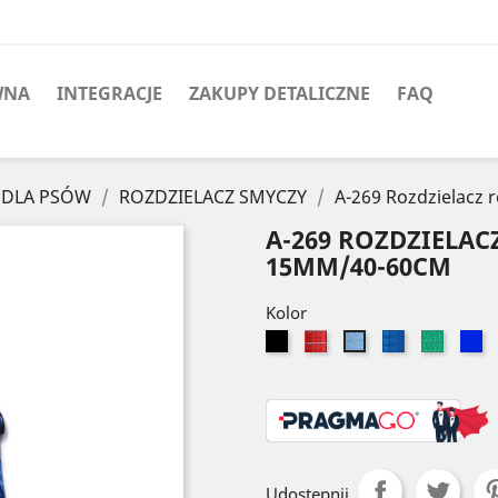
WNA
INTEGRACJE
ZAKUPY DETALICZNE
FAQ
 DLA PSÓW
ROZDZIELACZ SMYCZY
A-269 Rozdzielacz
A-269 ROZDZIELA
15MM/40-60CM
Kolor
Czarny
Czerwony
Niebieski
Zielony
Gr
Błękitny
Udostępnij