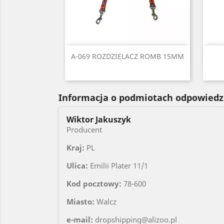
Szybki podgląd

A-069 ROZDZIELACZ ROMB 15MM
Czarny
Czerwony
Błękitny
Niebieski
Zielony
+1
Informacja o podmiotach odpowiedz
Wiktor Jakuszyk
Producent
Kraj:
PL
Ulica:
Emilii Plater 11/1
Kod pocztowy:
78-600
Miasto:
Walcz
e-mail:
dropshipping@alizoo.pl