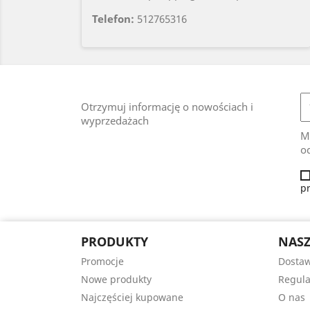
Telefon:
512765316
Otrzymuj informację o nowościach i
wyprzedażach
M
od
p
PRODUKTY
NASZ
Promocje
Dosta
Nowe produkty
Regul
Najczęściej kupowane
O nas