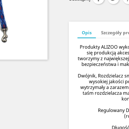
Opis
Szczegóły p
Produkty ALIZOO wykon
się produkcją akce
tworzymy z największej
bezpieczeństwa i ma
Dwójnik, Rozdzielacz 
wysokiej jakości p
wytrzymały a zarazem 
taśm rozdzielacza ma
kon
Regulowany D
(r
Długość