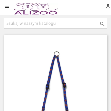


