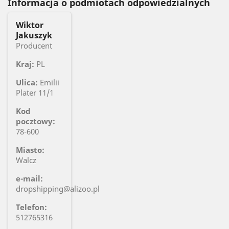
Informacja o podmiotach odpowiedzialnych
Wiktor
Jakuszyk
Producent
Kraj:
PL
Ulica:
Emilii
Plater 11/1
Kod
pocztowy:
78-600
Miasto:
Walcz
e-mail:
dropshipping@alizoo.pl
Telefon:
512765316