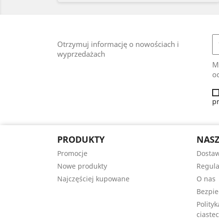
Otrzymuj informację o nowościach i
wyprzedażach
M
od
p
PRODUKTY
NASZ
Promocje
Dosta
Nowe produkty
Regul
Najczęściej kupowane
O nas
Bezpie
Polity
ciastec