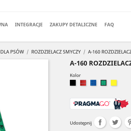
WNA
INTEGRACJE
ZAKUPY DETALICZNE
FAQ
 DLA PSÓW
ROZDZIELACZ SMYCZY
A-160 ROZDZIELAC
A-160 ROZDZIELAC
Kolor
Czarny
Czerwony
Niebieski
Żółty
Zielony
Udostępnij