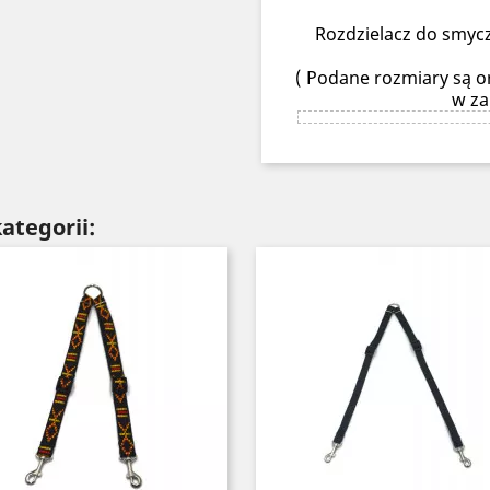
Rozdzielacz do smycz
( Podane rozmiary są or
w za
ategorii: