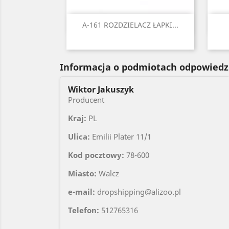
Szybki podgląd

A-161 ROZDZIELACZ ŁAPKI...
Czarny
Czerwony
Niebieski
Zielony
Żółty
Informacja o podmiotach odpowiedz
Wiktor Jakuszyk
Producent
Kraj:
PL
Ulica:
Emilii Plater 11/1
Kod pocztowy:
78-600
Miasto:
Walcz
e-mail:
dropshipping@alizoo.pl
Telefon:
512765316