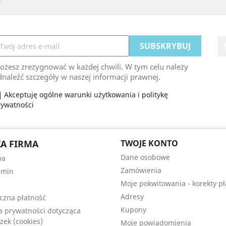
ożesz zrezygnować w każdej chwili. W tym celu należy
naleźć szczegóły w naszej informacji prawnej.
Akceptuję ogólne warunki użytkowania i politykę
rywatności
A FIRMA
TWOJE KONTO
Dane osobowe
wa
Zamówienia
amin
Moje pokwitowania - korekty pł
Adresy
czna płatność
Kupony
ka prywatności dotycząca
zek (cookies)
Moje powiadomienia