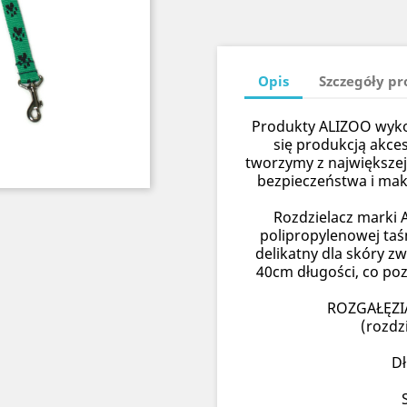
Opis
Szczegóły p
Produkty ALIZOO wykon
się produkcją akce
tworzymy z największej
bezpieczeństwa i ma
Rozdzielacz marki 
polipropylenowej taś
delikatny dla skóry z
40cm długości, co poz
ROZGAŁĘZI
(rozdz
D