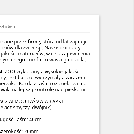
roduktu
ane przez firmę, która od lat zajmuje
soriów dla zwierząt. Nasze produkty
 jakości materiałów, w celu zapewnienia
ksymalnego komfortu waszego pupila.
ALIZOO wykonany z wysokiej jakości
my. Jest bardzo wytrzymały a zarazem
wierzaka. Każda z taśm rozdzielacza ma
wala na lepszą kontrolę nad pieskami.
ACZ ALIZOO TAŚMA W ŁAPKI
ielacz smyczy, dwójnik)
ługość Taśm: 40cm
Szerokość: 20mm