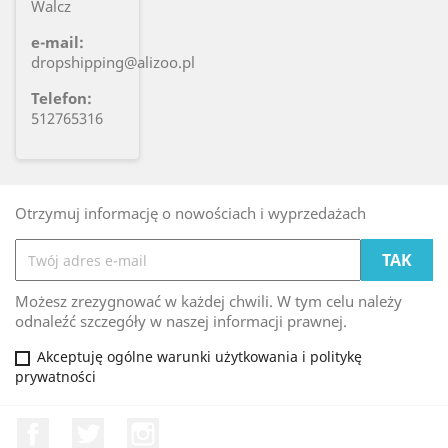
Walcz
e-mail:
dropshipping@alizoo.pl
Telefon:
512765316
Otrzymuj informację o nowościach i wyprzedażach
Możesz zrezygnować w każdej chwili. W tym celu należy
odnaleźć szczegóły w naszej informacji prawnej.
Akceptuję ogólne warunki użytkowania i politykę
prywatności
Facebook
Twitter
Instagram