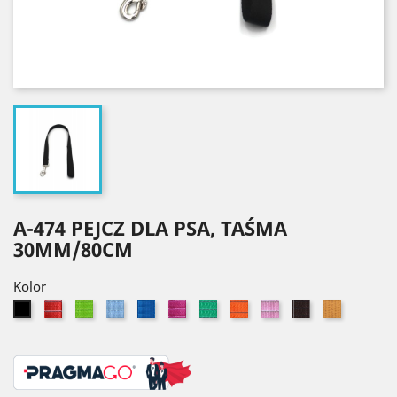
A-474 PEJCZ DLA PSA, TAŚMA
30MM/80CM
Kolor
Czerwony
Seledynowy
Błękitny
Niebieski
Różowy
Zielony
Pomarańczowy
Jasny
Brązowy
Złoty
Czarny
róż