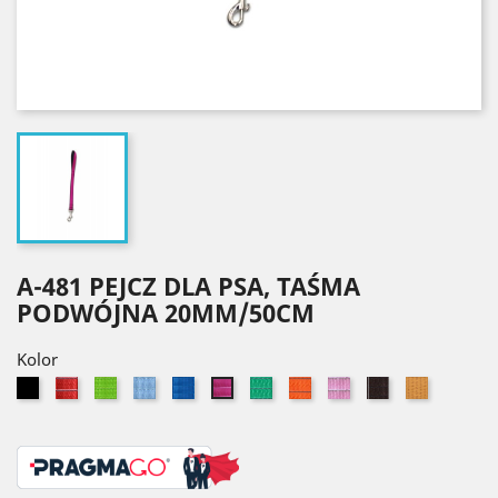
A-481 PEJCZ DLA PSA, TAŚMA
PODWÓJNA 20MM/50CM
Kolor
Czarny
Czerwony
Seledynowy
Błękitny
Niebieski
Zielony
Pomarańczowy
Jasny
Brązowy
Złoty
Różowy
róż