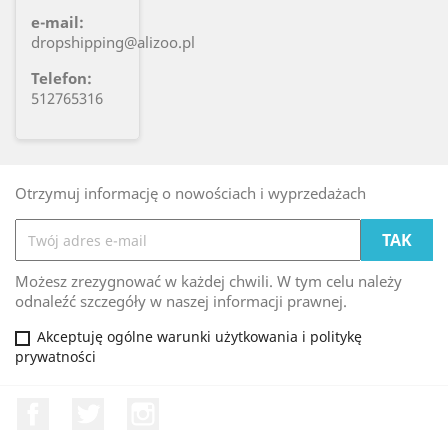
e-mail:
dropshipping@alizoo.pl
Telefon:
512765316
Otrzymuj informację o nowościach i wyprzedażach
Możesz zrezygnować w każdej chwili. W tym celu należy
odnaleźć szczegóły w naszej informacji prawnej.
Akceptuję ogólne warunki użytkowania i politykę
prywatności
Facebook
Twitter
Instagram