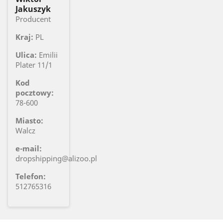
Jakuszyk
Producent
Kraj:
PL
Ulica:
Emilii
Plater 11/1
Kod
pocztowy:
78-600
Miasto:
Walcz
e-mail:
dropshipping@alizoo.pl
Telefon:
512765316