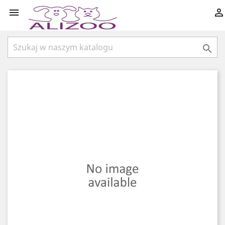


