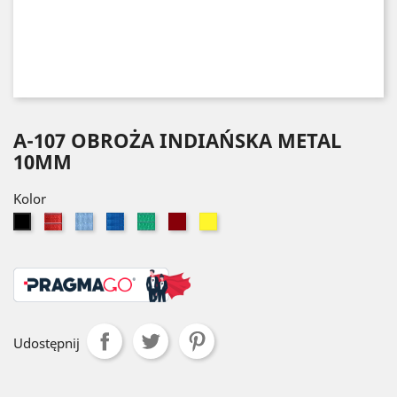
A-107 OBROŻA INDIAŃSKA METAL
10MM
Kolor
Czerwony
Błękitny
Niebieski
Zielony
Bordowy
Żółty
Czarny
Udostępnij