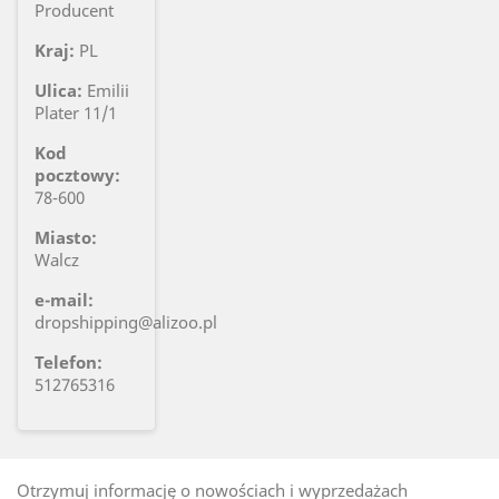
Producent
Kraj:
PL
Ulica:
Emilii
Plater 11/1
Kod
pocztowy:
78-600
Miasto:
Walcz
e-mail:
dropshipping@alizoo.pl
Telefon:
512765316
Otrzymuj informację o nowościach i wyprzedażach