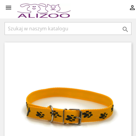


