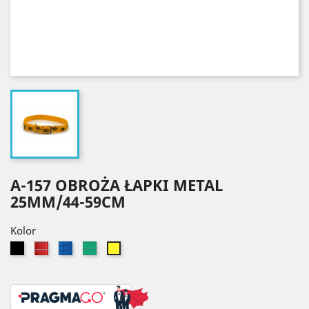
A-157 OBROŻA ŁAPKI METAL
25MM/44-59CM
Kolor
Czarny
Czerwony
Niebieski
Zielony
Żółty