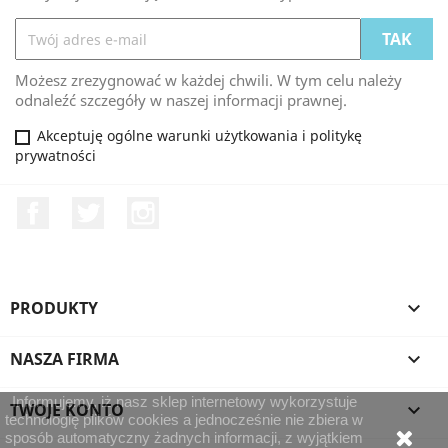
Możesz zrezygnować w każdej chwili. W tym celu należy
odnaleźć szczegóły w naszej informacji prawnej.
Akceptuję ogólne warunki użytkowania i politykę
prywatności
Facebook
Twitter
Instagram
PRODUKTY

NASZA FIRMA

Informujemy, iż nasz sklep internetowy wykorzystuje
TWOJE KONTO

technologię plików cookies a jednocześnie nie zbiera w
sposób automatyczny żadnych informacji, z wyjątkiem