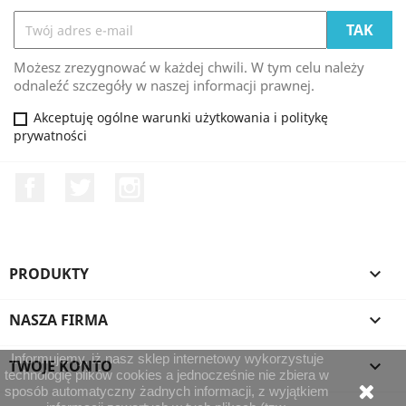
Możesz zrezygnować w każdej chwili. W tym celu należy
odnaleźć szczegóły w naszej informacji prawnej.
Akceptuję ogólne warunki użytkowania i politykę
prywatności
Facebook
Twitter
Instagram
PRODUKTY

NASZA FIRMA

Informujemy, iż nasz sklep internetowy wykorzystuje
TWOJE KONTO

technologię plików cookies a jednocześnie nie zbiera w
sposób automatyczny żadnych informacji, z wyjątkiem