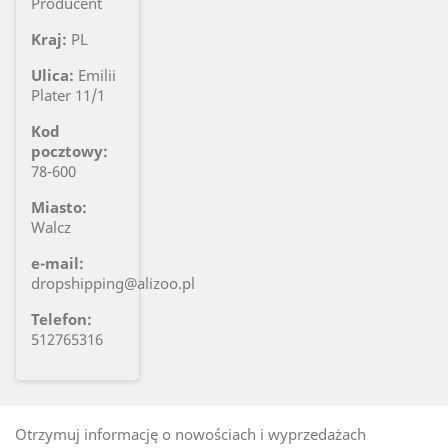
Producent
Kraj:
PL
Ulica:
Emilii
Plater 11/1
Kod
pocztowy:
78-600
Miasto:
Walcz
e-mail:
dropshipping@alizoo.pl
Telefon:
512765316
Otrzymuj informację o nowościach i wyprzedażach