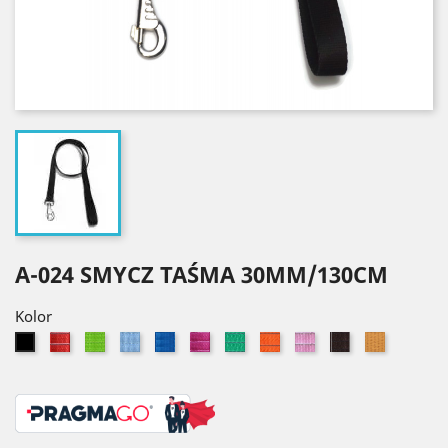
A-024 SMYCZ TAŚMA 30MM/130CM
Kolor
Czerwony
Seledynowy
Błękitny
Niebieski
Różowy
Zielony
Pomarańczowy
Jasny
Brązowy
Złoty
Czarny
róż