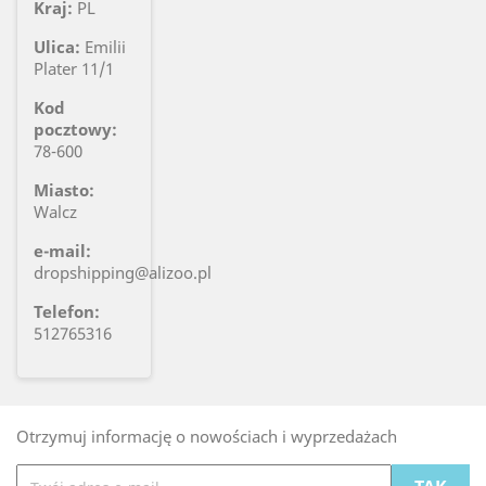
Kraj:
PL
Ulica:
Emilii
Plater 11/1
Kod
pocztowy:
78-600
Miasto:
Walcz
e-mail:
dropshipping@alizoo.pl
Telefon:
512765316
Otrzymuj informację o nowościach i wyprzedażach