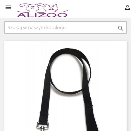


