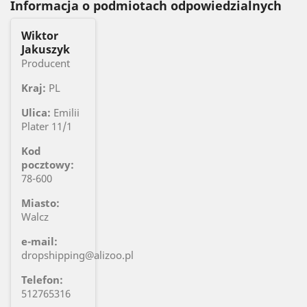
Informacja o podmiotach odpowiedzialnych
Wiktor
Jakuszyk
Producent
Kraj:
PL
Ulica:
Emilii
Plater 11/1
Kod
pocztowy:
78-600
Miasto:
Walcz
e-mail:
dropshipping@alizoo.pl
Telefon:
512765316