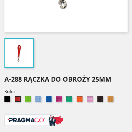
A-288 RĄCZKA DO OBROŻY 25MM
Kolor
Czarny
Seledynowy
Błękitny
Niebieski
Różowy
Zielony
Pomarańczowy
Jasny
Brązowy
Złoty
Czerwony
róż