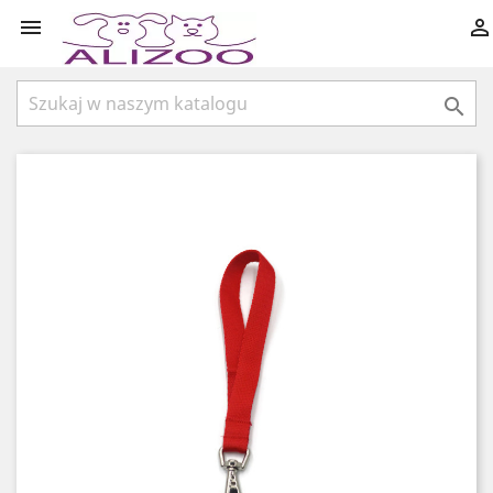


