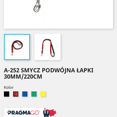
A-252 SMYCZ PODWÓJNA ŁAPKI
30MM/220CM
Kolor
Czarny
Niebieski
Zielony
Żółty
Czerwony