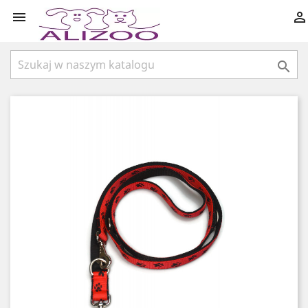


