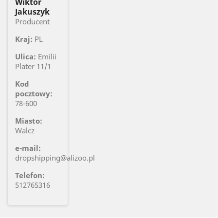
Wiktor
Jakuszyk
Producent
Kraj:
PL
Ulica:
Emilii
Plater 11/1
Kod
pocztowy:
78-600
Miasto:
Walcz
e-mail:
dropshipping@alizoo.pl
Telefon:
512765316