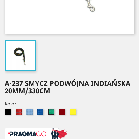
A-237 SMYCZ PODWÓJNA INDIAŃSKA
20MM/330CM
Kolor
Czarny
Czerwony
Błękitny
Niebieski
Bordowy
Żółty
Zielony