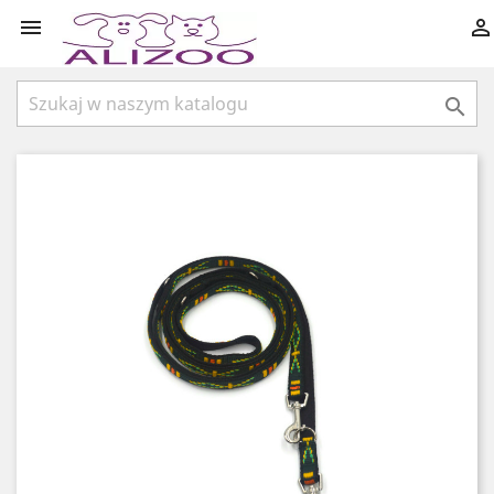


