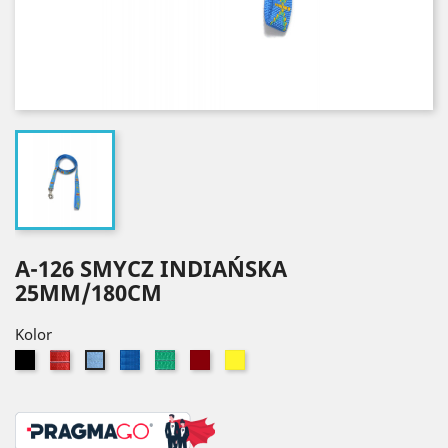
A-126 SMYCZ INDIAŃSKA
25MM/180CM
Kolor
Czarny
Czerwony
Niebieski
Zielony
Bordowy
Żółty
Błękitny