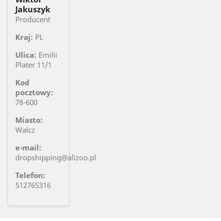
Jakuszyk
Producent
Kraj:
PL
Ulica:
Emilii
Plater 11/1
Kod
pocztowy:
78-600
Miasto:
Walcz
e-mail:
dropshipping@alizoo.pl
Telefon:
512765316