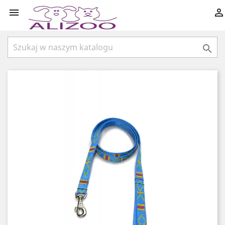


