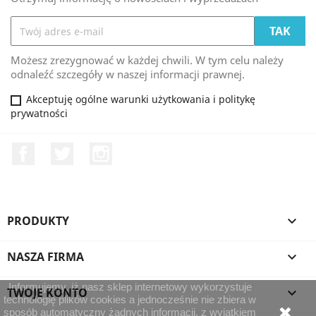
Możesz zrezygnować w każdej chwili. W tym celu należy
odnaleźć szczegóły w naszej informacji prawnej.
Akceptuję ogólne warunki użytkowania i politykę
prywatności
Facebook
Twitter
Instagram
PRODUKTY

NASZA FIRMA

Informujemy, iż nasz sklep internetowy wykorzystuje
TWOJE KONTO

technologię plików cookies a jednocześnie nie zbiera w
sposób automatyczny żadnych informacji, z wyjątkiem