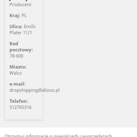
Producent
Kraj:
PL
Ulica:
Emilii
Plater 11/1
Kod
pocztowy:
78-600
Miasto:
Walcz
e-mail:
dropshipping@alizoo.pl
Telefon:
512765316
Otrzymuj informację o nowościach i wyprzedażach