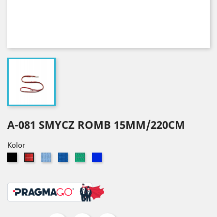
A-081 SMYCZ ROMB 15MM/220CM
Kolor
Czarny
Błękitny
Niebieski
Zielony
Granatowy
Czerwony