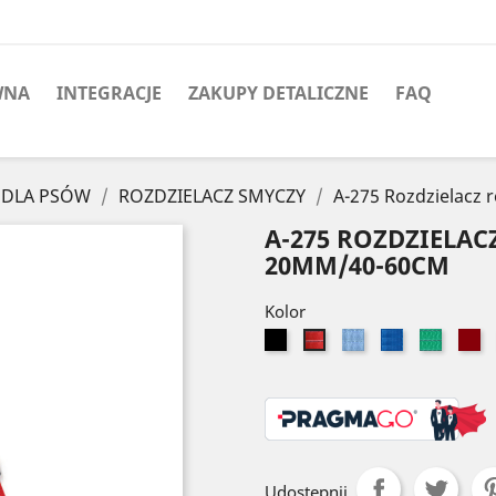
WNA
INTEGRACJE
ZAKUPY DETALICZNE
FAQ
 DLA PSÓW
ROZDZIELACZ SMYCZY
A-275 Rozdzielacz
A-275 ROZDZIELA
20MM/40-60CM
Kolor
Czarny
Błękitny
Niebieski
Zielony
B
Czerwony
Udostępnij