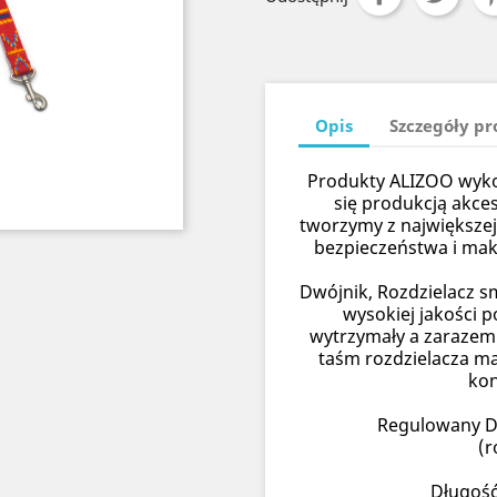
Opis
Szczegóły p
Produkty ALIZOO wykon
się produkcją akce
tworzymy z największej
bezpieczeństwa i ma
Dwójnik, Rozdzielacz 
wysokiej jakości p
wytrzymały a zarazem 
taśm rozdzielacza ma
kon
Regulowany D
(r
Długość