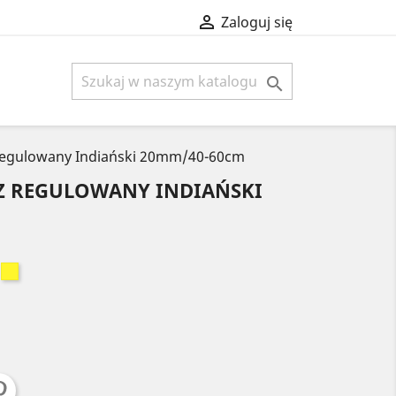

Zaloguj się

 regulowany Indiański 20mm/40-60cm
CZ REGULOWANY INDIAŃSKI
ordowy
Żółty