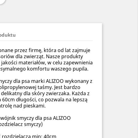
roduktu
ane przez firmę, która od lat zajmuje
soriów dla zwierząt. Nasze produkty
 jakości materiałów, w celu zapewnienia
ksymalnego komfortu waszego pupila.
smyczy dla psa marki ALIZOO wykonany z
olipropylenowej taśmy. Jest bardzo
delikatny dla skóry zwierzaka. Każda z
 60cm długości, co pozwala na lepszą
trolę nad pieskami.
wójnik smyczy dla psa ALIZOO
ozdzielacz smyczy)
 rozdzielacza min: 40cm