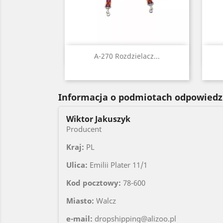
Szybki podgląd

A-270 Rozdzielacz...
Czarny
Czerwony
Błękitny
Niebieski
Zielony
Granatowy
Informacja o podmiotach odpowiedz
Wiktor Jakuszyk
Producent
Kraj:
PL
Ulica:
Emilii Plater 11/1
Kod pocztowy:
78-600
Miasto:
Walcz
e-mail:
dropshipping@alizoo.pl