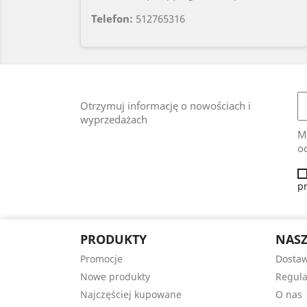
Telefon:
512765316
Otrzymuj informację o nowościach i
wyprzedażach
M
od
p
PRODUKTY
NASZ
Promocje
Dosta
Nowe produkty
Regul
Najczęściej kupowane
O nas