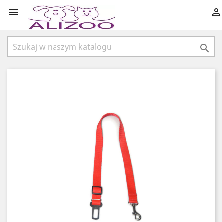


