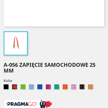
A-056 ZAPIĘCIE SAMOCHODOWE 25
MM
Kolor
Czarny
Seledynowy
Błękitny
Niebieski
Różowy
Zielony
Pomarańczowy
Jasny
Brązowy
Złoty
Czerwony
róż