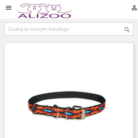


