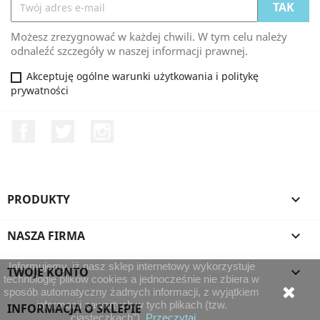
Możesz zrezygnować w każdej chwili. W tym celu należy
odnaleźć szczegóły w naszej informacji prawnej.
Akceptuję ogólne warunki użytkowania i politykę
prywatności
Facebook
Twitter
Instagram
PRODUKTY

NASZA FIRMA

Informujemy, iż nasz sklep internetowy wykorzystuje
TWOJE KONTO

technologię plików cookies a jednocześnie nie zbiera w
sposób automatyczny żadnych informacji, z wyjątkiem
informacji zawartych w tych plikach (tzw.
INFORMACJA O SKLEPIE
„ciasteczkach”).
Przeczytaj