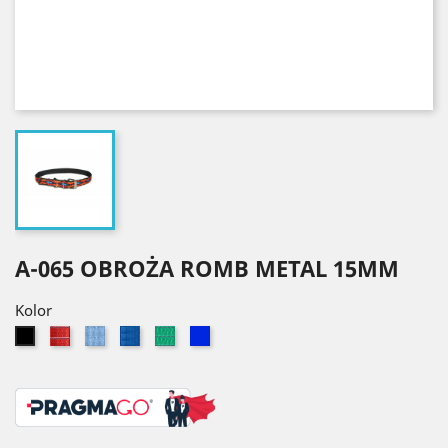
A-065 OBROŻA ROMB METAL 15MM
Kolor
Czerwony
Błękitny
Niebieski
Zielony
Granatowy
Czarny