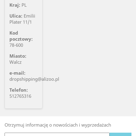
Kraj:
PL
Ulica:
Emilii
Plater 11/1
Kod
pocztowy:
78-600
Miasto:
Walcz
e-mail:
dropshipping@alizoo.pl
Telefon:
512765316
Otrzymuj informację o nowościach i wyprzedażach