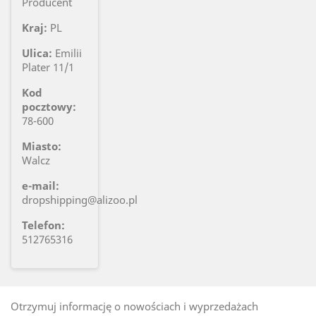
Producent
Kraj:
PL
Ulica:
Emilii
Plater 11/1
Kod
pocztowy:
78-600
Miasto:
Walcz
e-mail:
dropshipping@alizoo.pl
Telefon:
512765316
Otrzymuj informację o nowościach i wyprzedażach