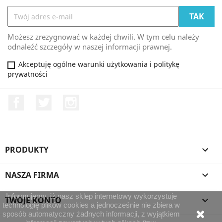
Możesz zrezygnować w każdej chwili. W tym celu należy
odnaleźć szczegóły w naszej informacji prawnej.
Akceptuję ogólne warunki użytkowania i politykę
prywatności
Facebook
Twitter
Instagram
PRODUKTY

NASZA FIRMA

Informujemy, iż nasz sklep internetowy wykorzystuje
TWOJE KONTO

technologię plików cookies a jednocześnie nie zbiera w
sposób automatyczny żadnych informacji, z wyjątkiem