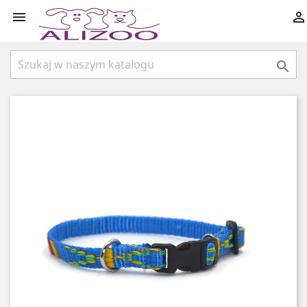


