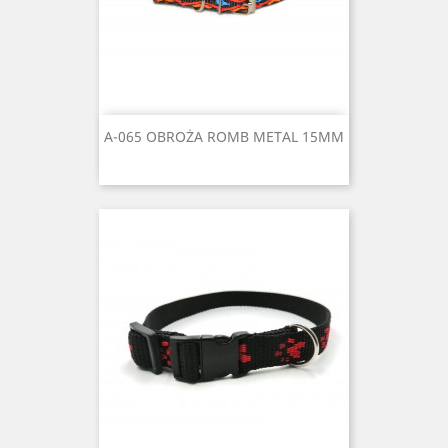
A-065 OBROŻA ROMB METAL 15MM