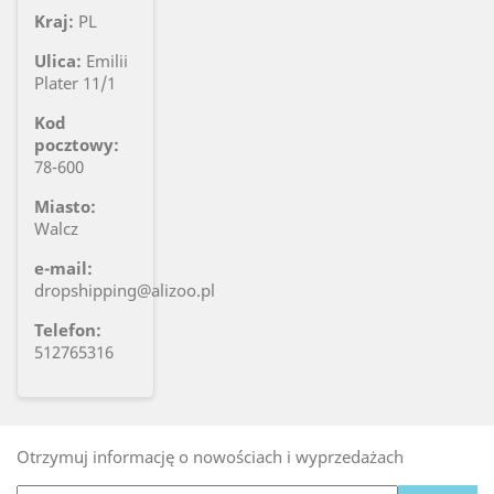
Kraj:
PL
Ulica:
Emilii
Plater 11/1
Kod
pocztowy:
78-600
Miasto:
Walcz
e-mail:
dropshipping@alizoo.pl
Telefon:
512765316
Otrzymuj informację o nowościach i wyprzedażach