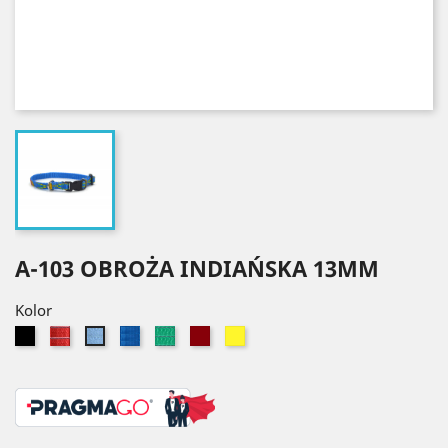
A-103 OBROŻA INDIAŃSKA 13MM
Kolor
Czarny
Czerwony
Niebieski
Zielony
Bordowy
Żółty
Błękitny