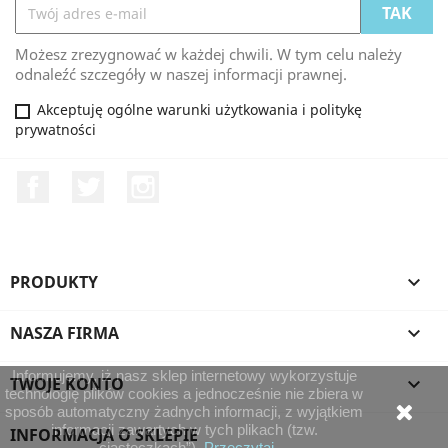
Możesz zrezygnować w każdej chwili. W tym celu należy
odnaleźć szczegóły w naszej informacji prawnej.
Akceptuję ogólne warunki użytkowania i politykę
prywatności
Facebook
Twitter
Instagram
PRODUKTY

NASZA FIRMA

Informujemy, iż nasz sklep internetowy wykorzystuje
TWOJE KONTO

technologię plików cookies a jednocześnie nie zbiera w
sposób automatyczny żadnych informacji, z wyjątkiem
informacji zawartych w tych plikach (tzw.
INFORMACJA O SKLEPIE
„ciasteczkach”).
Przeczytaj