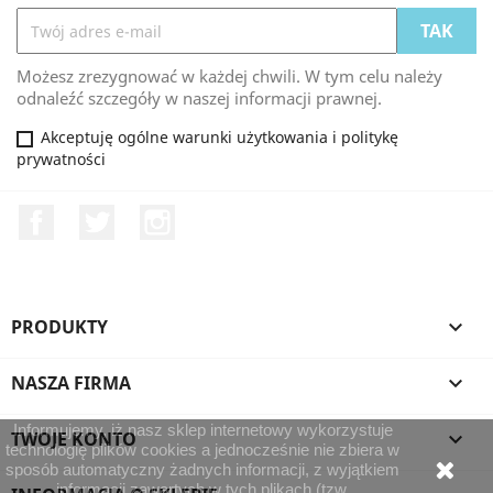
Możesz zrezygnować w każdej chwili. W tym celu należy
odnaleźć szczegóły w naszej informacji prawnej.
Akceptuję ogólne warunki użytkowania i politykę
prywatności
Facebook
Twitter
Instagram
PRODUKTY

NASZA FIRMA

Informujemy, iż nasz sklep internetowy wykorzystuje
TWOJE KONTO

technologię plików cookies a jednocześnie nie zbiera w
sposób automatyczny żadnych informacji, z wyjątkiem
informacji zawartych w tych plikach (tzw.