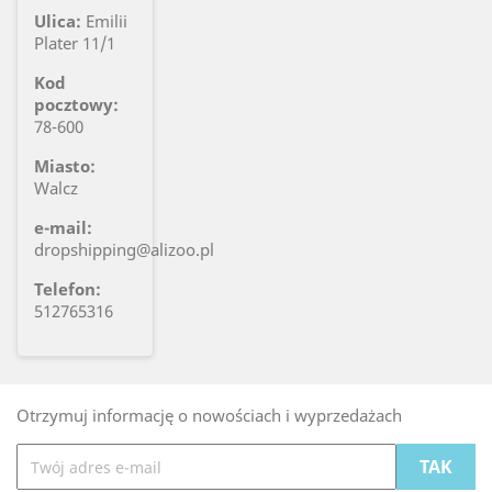
Ulica:
Emilii
Plater 11/1
Kod
pocztowy:
78-600
Miasto:
Walcz
e-mail:
dropshipping@alizoo.pl
Telefon:
512765316
Otrzymuj informację o nowościach i wyprzedażach