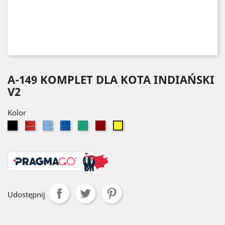
A-149 KOMPLET DLA KOTA INDIAŃSKI
V2
Kolor
Czarny
Czerwony
Błękitny
Niebieski
Zielony
Bordowy
Żółty
Udostępnij