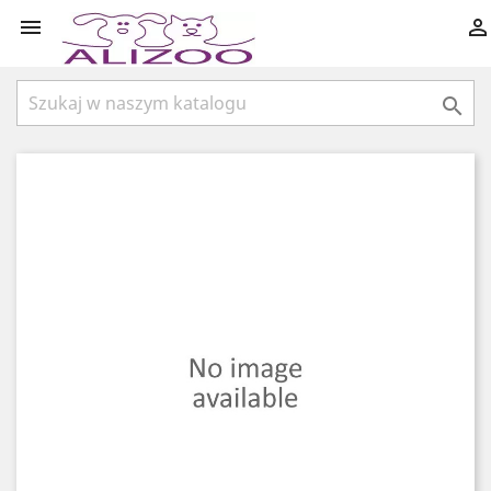


