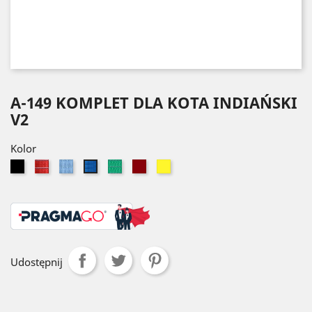
A-149 KOMPLET DLA KOTA INDIAŃSKI
V2
Kolor
Czarny
Czerwony
Błękitny
Zielony
Bordowy
Żółty
Niebieski
Udostępnij