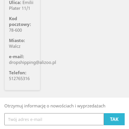
Ulica:
Emilii
Plater 11/1
Kod
pocztowy:
78-600
Miasto:
Walcz
e-mail:
dropshipping@alizoo.pl
Telefon:
512765316
Otrzymuj informację o nowościach i wyprzedażach