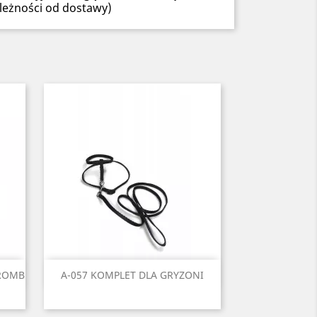
leżności od dostawy)
Szybki podgląd

 ROMB
A-057 KOMPLET DLA GRYZONI
i
ony
Czarny
Czerwony
Seledynowy
Błękitny
Niebieski
1
+6