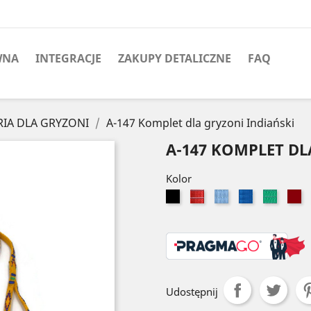
WNA
INTEGRACJE
ZAKUPY DETALICZNE
FAQ
IA DLA GRYZONI
A-147 Komplet dla gryzoni Indiański
A-147 KOMPLET DL
Kolor
Czarny
Czerwony
Błękitny
Niebieski
Zielony
B
Udostępnij