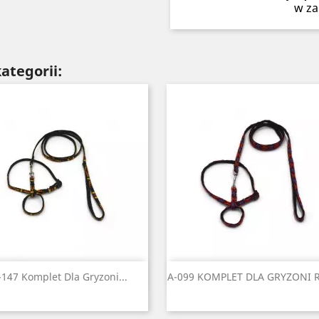
w za
ategorii:
Szybki podgląd
Szybki podgląd


-147 Komplet Dla Gryzoni...
A-099 KOMPLET DLA GRYZONI
Czarny
Czerwony
Błękitny
Niebieski
Zielony
Czarny
Czerwony
Błękitny
Niebiesk
Ziel
+2
+