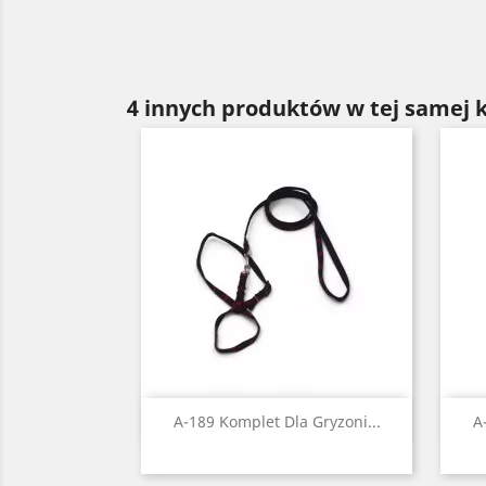
4 innych produktów w tej samej k
Szybki podgląd

A-189 Komplet Dla Gryzoni...
A
Czarny
Czerwony
Niebieski
Zielony
Żółty