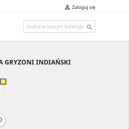

Zaloguj się

A GRYZONI INDIAŃSKI
ordowy
Żółty