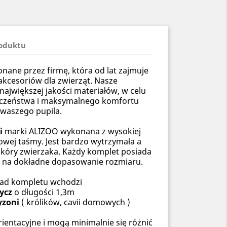
roduktu
ane przez firmę, która od lat zajmuje
akcesoriów dla zwierząt. Nasze
ajwiększej jakości materiałów, w celu
eczeństwa i maksymalnego komfortu
waszego pupila.
i
marki ALIZOO wykonana z wysokiej
owej taśmy. Jest bardzo wytrzymała a
skóry zwierzaka. Każdy komplet posiada
a na dokładne dopasowanie rozmiaru.
ład kompletu wchodzi
ycz
o długości 1,3m
yzoni
( królików, cavii domowych )
ientacyjne i mogą minimalnie się różnić