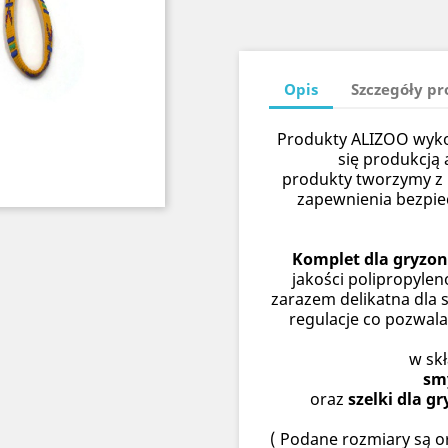
Opis
Szczegóły p
Produkty ALIZOO wykon
się produkcją 
produkty tworzymy z n
zapewnienia bezpi
Komplet dla gryzon
jakości polipropylen
zarazem delikatna dla 
regulacje co pozwal
w sk
sm
oraz
szelki dla gr
( Podane rozmiary są or